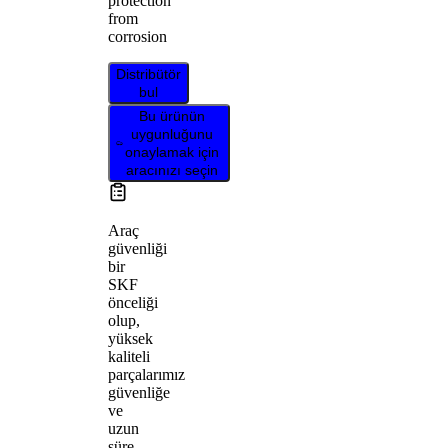
protection
from
corrosion
Distribütör
bul
Bu ürünün
uygunluğunu
onaylamak için
aracınızı seçin
Araç
güvenliği
bir
SKF
önceliği
olup,
yüksek
kaliteli
parçalarımız
güvenliğe
ve
uzun
süre