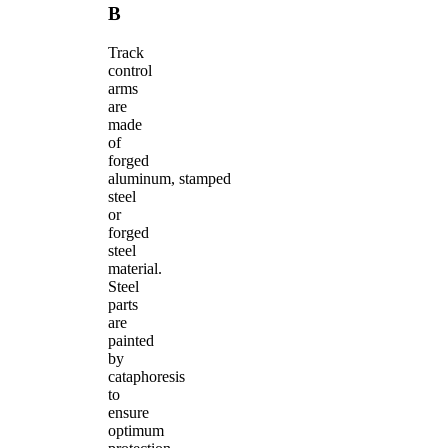
B
Track
control
arms
are
made
of
forged
aluminum, stamped
steel
or
forged
steel
material.
Steel
parts
are
painted
by
cataphoresis
to
ensure
optimum