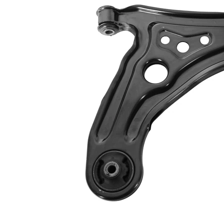
İlave ürün/
İlave
sentetik yağ ile
açıklama
İlave
Taşıyıcı/kılavuz
Ürün/Bilgi
mafsal ile
2
Bugi kolu
Üçgen bugi
yapı tarzı
kolu
Çift
halindeki
VKDS 820001
ürün
B
numarası