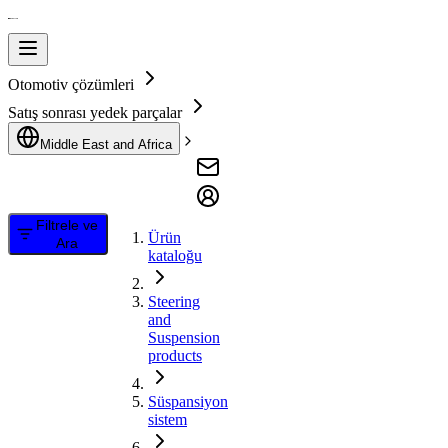
Otomotiv çözümleri
Satış sonrası yedek parçalar
Middle East and Africa
Filtrele ve
Ürün
Ara
kataloğu
Steering
and
Suspension
products
Süspansiyon
sistem