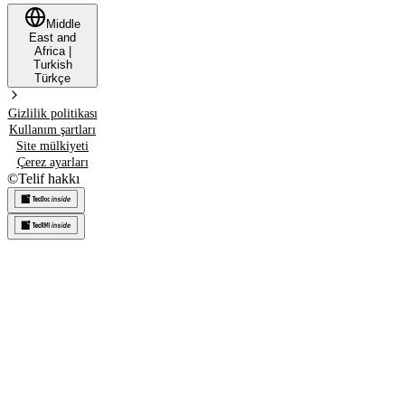
Middle
East and
Africa
|
Turkish
Türkçe
Gizlilik politikası
Kullanım şartları
Site mülkiyeti
Çerez ayarları
©
Telif hakkı