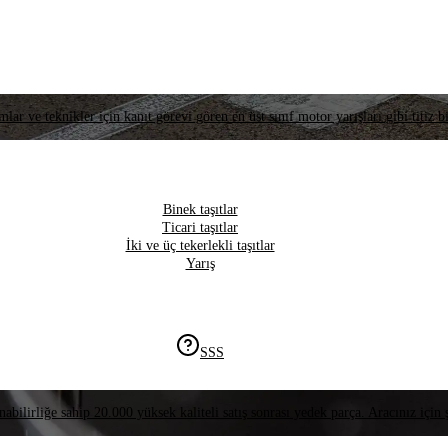
lar ve teknikler için kanıt görevi gören en üst sınıf motor yarışları gibi titiz bi
Binek taşıtlar
Ticari taşıtlar
İki ve üç tekerlekli taşıtlar
Yarış
SSS
nabilirliğe sahip 20.000 yüksek kaliteli satış sonrası yedek parça. Aracınız için