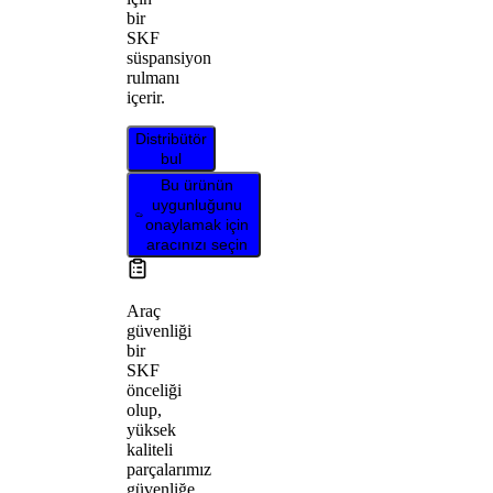
bir
SKF
süspansiyon
rulmanı
içerir.
Distribütör
bul
Bu ürünün
uygunluğunu
onaylamak için
aracınızı seçin
Araç
güvenliği
bir
SKF
önceliği
olup,
yüksek
kaliteli
parçalarımız
güvenliğe