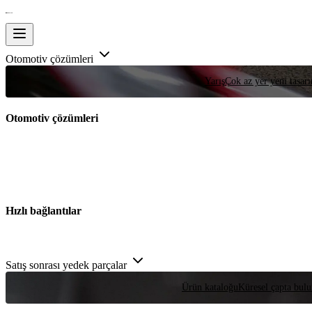
Otomotiv çözümleri
Yarış
Çok az yer yeni tasarım
Otomotiv çözümleri
Hızlı bağlantılar
Satış sonrası yedek parçalar
Ürün kataloğu
Küresel çapta bulu