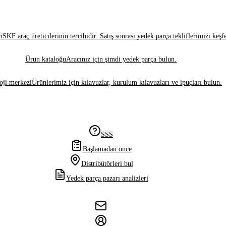
i
SKF araç üreticilerinin tercihidir. Satış sonrası yedek parça tekliflerimizi keşf
Ürün kataloğu
Aracınız için şimdi yedek parça bulun.
oji merkezi
Ürünlerimiz için kılavuzlar, kurulum kılavuzları ve ipuçları bulun.
SSS
Başlamadan önce
Distribütörleri bul
Yedek parça pazarı analizleri