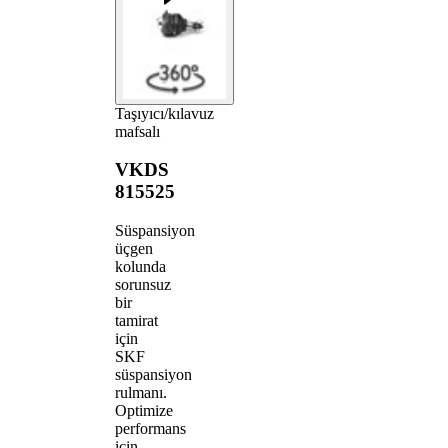
Taşıyıcı/kılavuz
mafsalı
VKDS
815525
Süspansiyon
üçgen
kolunda
sorunsuz
bir
tamirat
için
SKF
süspansiyon
rulmanı.
Optimize
performans
için