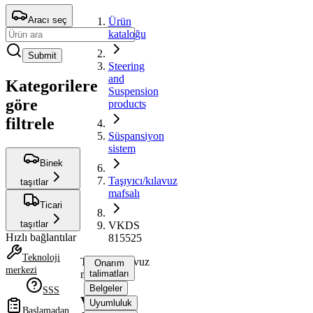
Aracı seç
Ürün
kataloğu
Submit
Steering
and
Kategorilere
Suspension
göre
products
filtrele
Süspansiyon
sistem
Binek
Taşıyıcı/kılavuz
taşıtlar
mafsalı
Ticari
taşıtlar
VKDS
Hızlı bağlantılar
815525
Teknoloji
Taşıyıcı/kılavuz
Onarım
merkezi
mafsalı
talimatları
Belgeler
SSS
VKDS
Uyumluluk
Başlamadan