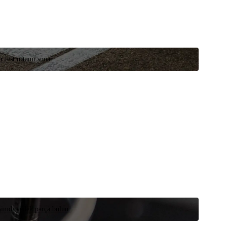
r test ortamı sunar.
 şimdi yedek parça bulun.