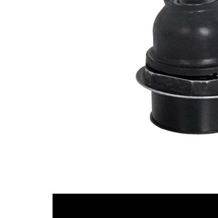
ölçüsü 1
1,25