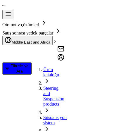
Otomotiv çözümleri
Satış sonrası yedek parçalar
Middle East and Africa
Filtrele ve
Ürün
Ara
kataloğu
Steering
and
Suspension
products
Süspansiyon
sistem