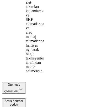
alet
takımları
kullanılarak
ve
SKF
talimatlarına
ve
araç
montaj
talimatlarına
harfiyen
uyularak
bilgili
teknisyenler
tarafından
monte
edilmelidir.
Otomotiv
çözümleri
Satış sonrası
yedek