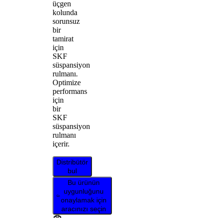
üçgen
kolunda
sorunsuz
bir
tamirat
için
SKF
süspansiyon
rulmanı.
Optimize
performans
için
bir
SKF
süspansiyon
rulmanı
içerir.
Distribütör
bul
Bu ürünün
uygunluğunu
onaylamak için
aracınızı seçin