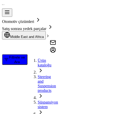
Otomotiv çözümleri
Satış sonrası yedek parçalar
Middle East and Africa
Filtrele ve
Ürün
Ara
kataloğu
Steering
and
Suspension
products
Süspansiyon
sistem