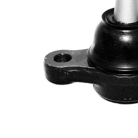
ölçüsü 1
1,25