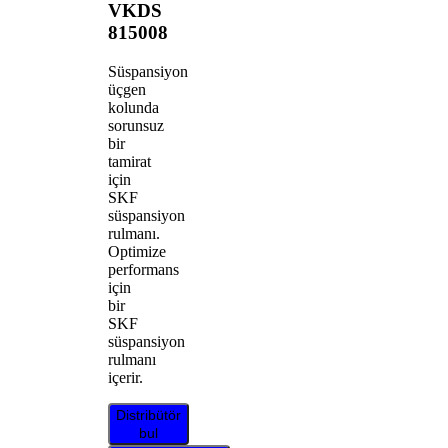
VKDS
815008
Süspansiyon
üçgen
kolunda
sorunsuz
bir
tamirat
için
SKF
süspansiyon
rulmanı.
Optimize
performans
için
bir
SKF
süspansiyon
rulmanı
içerir.
Distribütör
bul