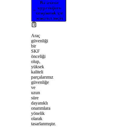
Bu ürünün
uygunluğunu
onaylamak için
aracınızı seçin
Araç
güvenliği
bir
SKF
önceliği
olup,
yüksek
kaliteli
parçalarımız
güvenliğe
ve
uzun
süre
dayanıklı
onarımlara
yönelik
olarak
tasarlanmıştır.