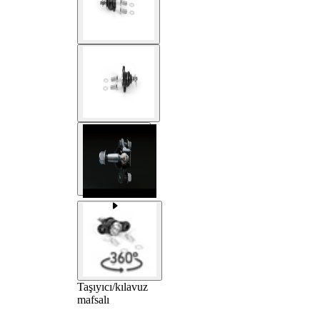
Taşıyıcı/kılavuz
mafsalı