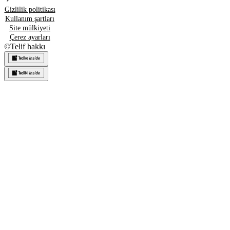
Gizlilik politikası
Kullanım şartları
Site mülkiyeti
Çerez ayarları
©
Telif hakkı