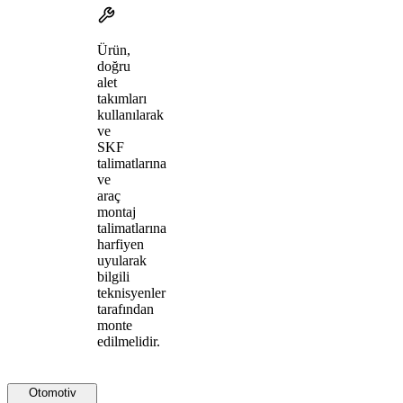
Ürün,
doğru
alet
takımları
kullanılarak
ve
SKF
talimatlarına
ve
araç
montaj
talimatlarına
harfiyen
uyularak
bilgili
teknisyenler
tarafından
monte
edilmelidir.
Otomotiv