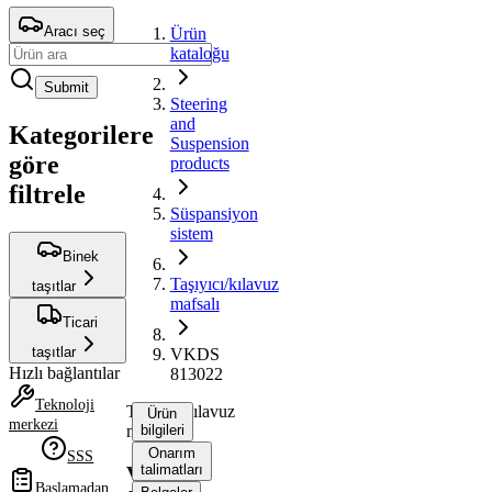
Aracı seç
Ürün
kataloğu
Submit
Steering
and
Kategorilere
Suspension
göre
products
filtrele
Süspansiyon
sistem
Binek
Taşıyıcı/kılavuz
taşıtlar
mafsalı
Ticari
taşıtlar
VKDS
Hızlı bağlantılar
813022
Teknoloji
Taşıyıcı/kılavuz
Ürün
merkezi
mafsalı
bilgileri
Onarım
SSS
talimatları
VKDS
Başlamadan