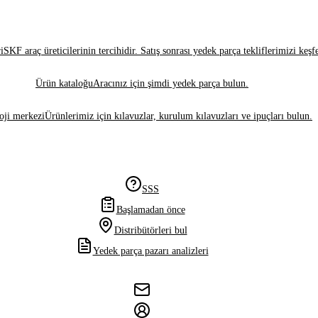
i
SKF araç üreticilerinin tercihidir. Satış sonrası yedek parça tekliflerimizi keşf
Ürün kataloğu
Aracınız için şimdi yedek parça bulun.
oji merkezi
Ürünlerimiz için kılavuzlar, kurulum kılavuzları ve ipuçları bulun.
SSS
Başlamadan önce
Distribütörleri bul
Yedek parça pazarı analizleri