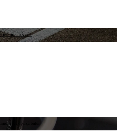
r test ortamı sunar.
 şimdi yedek parça bulun.