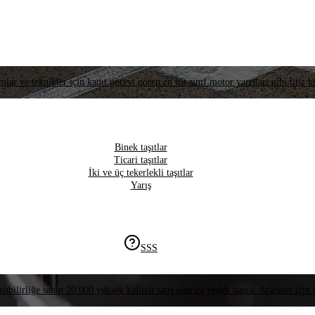
lar ve teknikler için kanıt görevi gören en üst sınıf motor yarışları gibi titiz bi
Binek taşıtlar
Ticari taşıtlar
İki ve üç tekerlekli taşıtlar
Yarış
SSS
nabilirliğe sahip 20.000 yüksek kaliteli satış sonrası yedek parça. Aracınız için