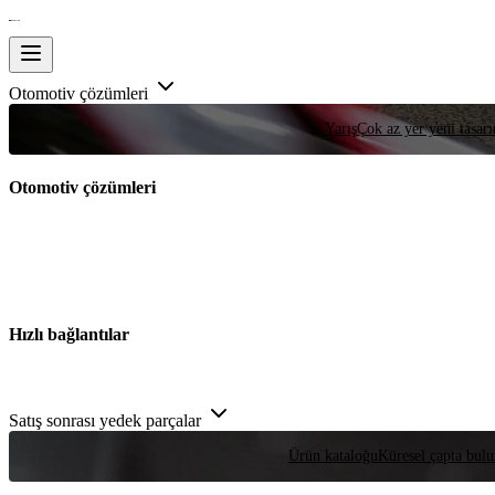
Otomotiv çözümleri
Yarış
Çok az yer yeni tasarım
Otomotiv çözümleri
Hızlı bağlantılar
Satış sonrası yedek parçalar
Ürün kataloğu
Küresel çapta bulu