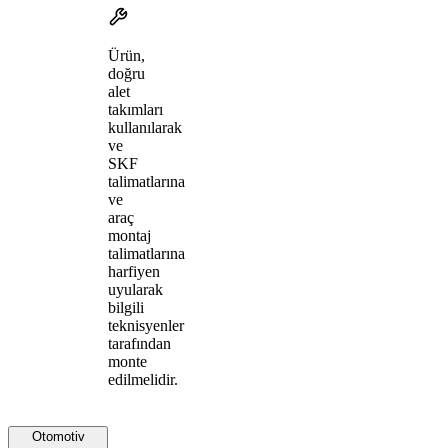
Ürün,
doğru
alet
takımları
kullanılarak
ve
SKF
talimatlarına
ve
araç
montaj
talimatlarına
harfiyen
uyularak
bilgili
teknisyenler
tarafından
monte
edilmelidir.
Otomotiv