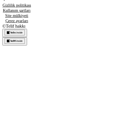
Gizlilik politikası
Kullanım şartları
Site mülkiyeti
Çerez ayarları
©
Telif hakkı