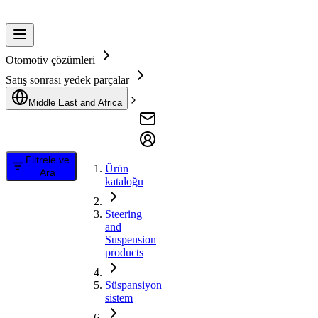
Otomotiv çözümleri
Satış sonrası yedek parçalar
Middle East and Africa
Filtrele ve
Ürün
Ara
kataloğu
Steering
and
Suspension
products
Süspansiyon
sistem