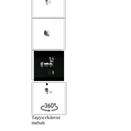
Taşıyıcı/kılavuz
mafsalı