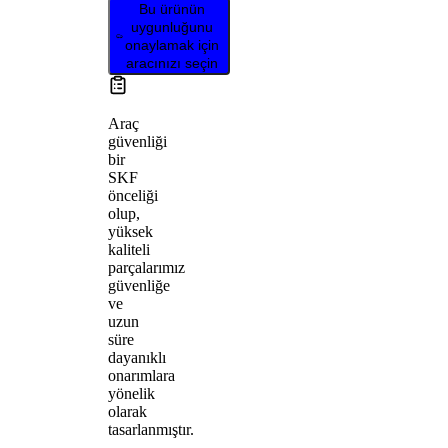
Bu ürünün
uygunluğunu
onaylamak için
aracınızı seçin
Araç
güvenliği
bir
SKF
önceliği
olup,
yüksek
kaliteli
parçalarımız
güvenliğe
ve
uzun
süre
dayanıklı
onarımlara
yönelik
olarak
tasarlanmıştır.