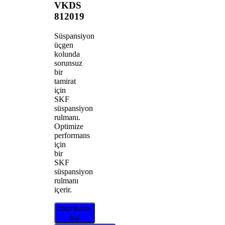
VKDS
812019
Süspansiyon
üçgen
kolunda
sorunsuz
bir
tamirat
için
SKF
süspansiyon
rulmanı.
Optimize
performans
için
bir
SKF
süspansiyon
rulmanı
içerir.
Distribütör
bul