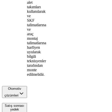
alet
takımları
kullanılarak
ve
SKF
talimatlarına
ve
araç
montaj
talimatlarına
harfiyen
uyularak
bilgili
teknisyenler
tarafından
monte
edilmelidir.
Otomotiv
çözümleri
Satış sonrası
yedek