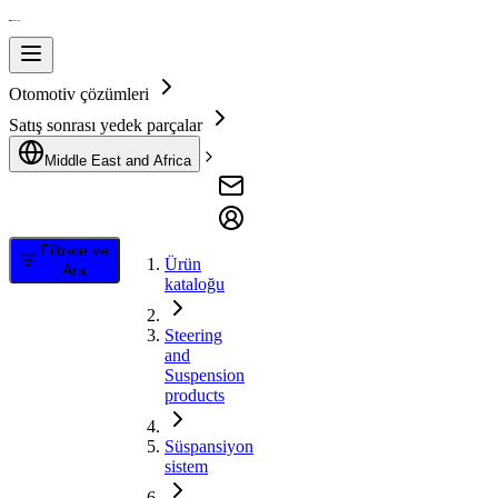
Otomotiv çözümleri
Satış sonrası yedek parçalar
Middle East and Africa
Filtrele ve
Ürün
Ara
kataloğu
Steering
and
Suspension
products
Süspansiyon
sistem