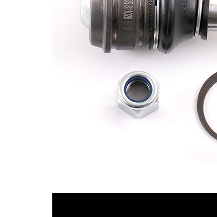
Dişli
M12x1,25
ölçüsü 1
Koni
genişliği
13,5 mm
1
Koni
16,7 mm
boyutu 2