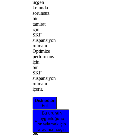
üçgen
kolunda
sorunsuz
bir
tamirat
için
SKF
süspansiyon
rulmanı.
Optimize
performans
için
bir
SKF
süspansiyon
rulmanı
içerir.
Distribütör
bul
Bu ürünün
uygunluğunu
onaylamak için
aracınızı seçin