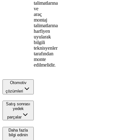
talimatlarına
ve
araç
montaj
talimatlarına
harfiyen
uyularak
bilgili
teknisyenler
tarafından
monte
edilmelidir.
Otomotiv
çözümleri
Satış sonrası
yedek
parçalar
Daha fazla
bilgi edinin