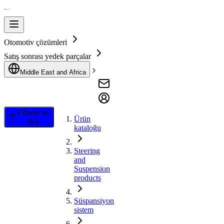
Otomotiv çözümleri
Satış sonrası yedek parçalar
Middle East and Africa
Filtrele ve
Ürün
Ara
kataloğu
Steering
and
Suspension
products
Süspansiyon
sistem