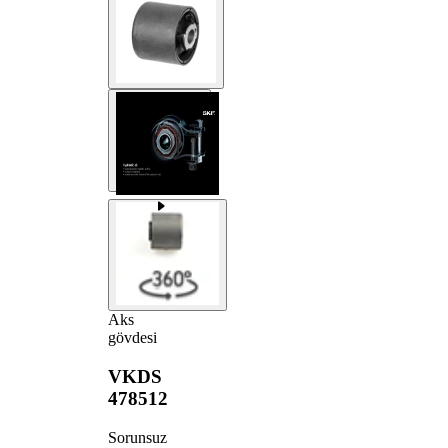
Aks
gövdesi
VKDS
478512
Sorunsuz