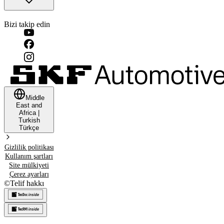
Bizi takip edin
Middle
East and
Africa
|
Turkish
Türkçe
Gizlilik politikası
Kullanım şartları
Site mülkiyeti
Çerez ayarları
©
Telif hakkı