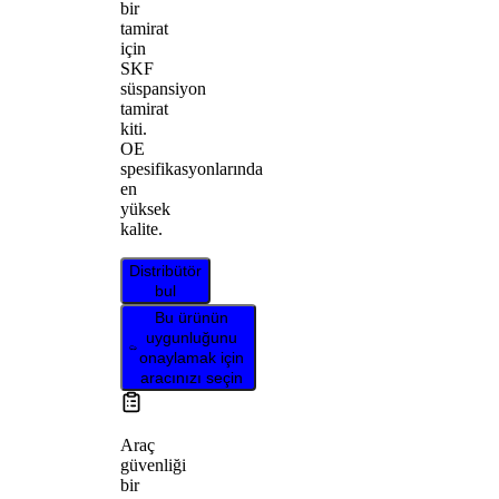
bir
tamirat
için
SKF
süspansiyon
tamirat
kiti.
OE
spesifikasyonlarında
en
yüksek
kalite.
Distribütör
bul
Bu ürünün
uygunluğunu
onaylamak için
aracınızı seçin
Araç
güvenliği
bir