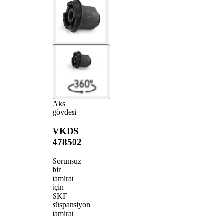
Aks
gövdesi
VKDS
478502
Sorunsuz
bir
tamirat
için
SKF
süspansiyon
tamirat