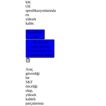
kiti.
OE
spesifikasyonlarında
en
yüksek
kalite.
Distribütör
bul
Bu ürünün
uygunluğunu
onaylamak için
aracınızı seçin
Araç
güvenliği
bir
SKF
önceliği
olup,
yüksek
kaliteli
parçalarımız