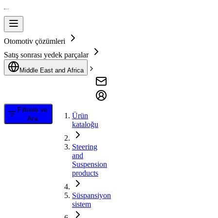
Otomotiv çözümleri
Satış sonrası yedek parçalar
Middle East and Africa
Filtrele ve
Ürün
Ara
kataloğu
Steering
and
Suspension
products
Süspansiyon
sistem