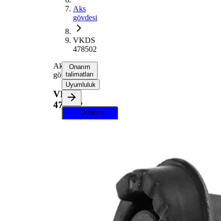
Aks
gövdesi
VKDS
478502
Aks
Onarım
gövdesi
talimatları
Uyumluluk
VKDS
478502
Onarım
talimatlarını
almak için
aracınızı
seçin