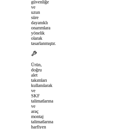
güvenliğe
ve
uzun
süre
dayanıklı
onarımlara
yönelik
olarak
tasarlanmıştır.
Ürün,
doğru
alet
takımları
kullanılarak
ve
SKF
talimatlarına
ve
araç
montaj
talimatlarına
harfiyen