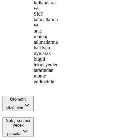
kullanılarak
ve
SKF
talimatlarına
ve
araç
montaj
talimatlarına
harfiyen
uyularak
bilgili
teknisyenler
tarafından
monte
edilmelidir.
Otomotiv
çözümleri
Satış sonrası
yedek
parçalar