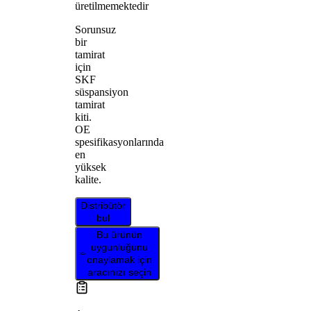
üretilmemektedir
Sorunsuz
bir
tamirat
için
SKF
süspansiyon
tamirat
kiti.
OE
spesifikasyonlarında
en
yüksek
kalite.
Distribütör
bul
Bu ürünün
uygunluğunu
onaylamak için
aracınızı seçin