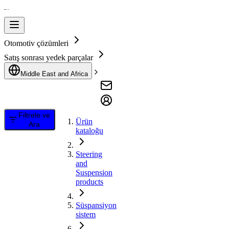
Otomotiv çözümleri
Satış sonrası yedek parçalar
Middle East and Africa
Filtrele ve
Ürün
Ara
kataloğu
Steering
and
Suspension
products
Süspansiyon
sistem