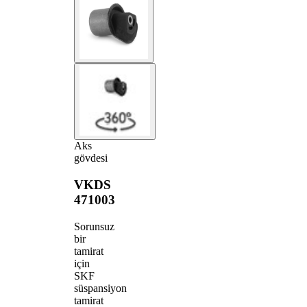
Aks
gövdesi
VKDS
471003
Sorunsuz
bir
tamirat
için
SKF
süspansiyon
tamirat