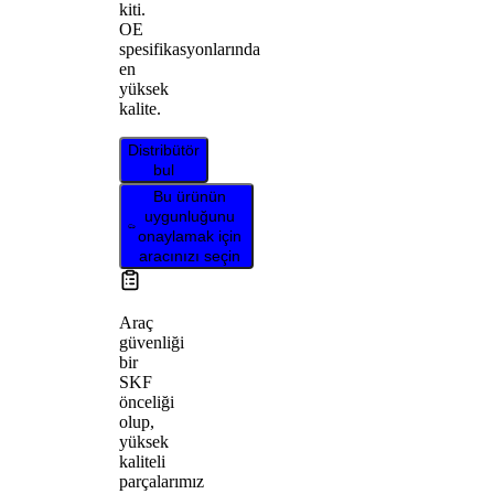
kiti.
OE
spesifikasyonlarında
en
yüksek
kalite.
Distribütör
bul
Bu ürünün
uygunluğunu
onaylamak için
aracınızı seçin
Araç
güvenliği
bir
SKF
önceliği
olup,
yüksek
kaliteli
parçalarımız