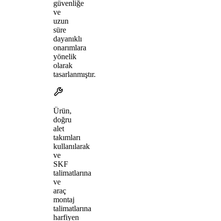
güvenliğe
ve
uzun
süre
dayanıklı
onarımlara
yönelik
olarak
tasarlanmıştır.
Ürün,
doğru
alet
takımları
kullanılarak
ve
SKF
talimatlarına
ve
araç
montaj
talimatlarına
harfiyen