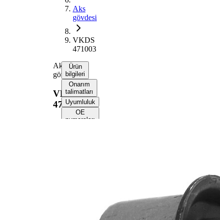
Aks
gövdesi
VKDS
471003
Aks
Ürün
gövdesi
bilgileri
Onarım
talimatları
VKDS
Uyumluluk
471003
OE
numaraları
Ürün bilgileri
Özellik
Değer
90
Yükseklik
mm
12,2
İç çap
mm
48
Dış çap
mm