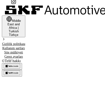
Middle
East and
Africa
|
Turkish
Türkçe
Gizlilik politikası
Kullanım şartları
Site mülkiyeti
Çerez ayarları
©
Telif hakkı