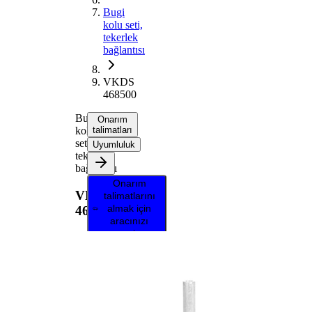
Bugi
kolu seti,
tekerlek
bağlantısı
VKDS
468500
Bugi
Onarım
kolu
talimatları
seti,
Uyumluluk
tekerlek
bağlantısı
Onarım
VKDS
talimatlarını
almak için
468500
aracınızı
seçin