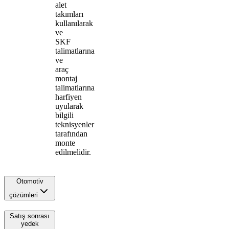
alet
takımları
kullanılarak
ve
SKF
talimatlarına
ve
araç
montaj
talimatlarına
harfiyen
uyularak
bilgili
teknisyenler
tarafından
monte
edilmelidir.
Otomotiv
çözümleri
Satış sonrası
yedek