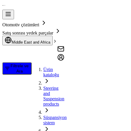
Otomotiv çözümleri
Satış sonrası yedek parçalar
Middle East and Africa
Filtrele ve
Ürün
Ara
kataloğu
Steering
and
Suspension
products
Süspansiyon
sistem