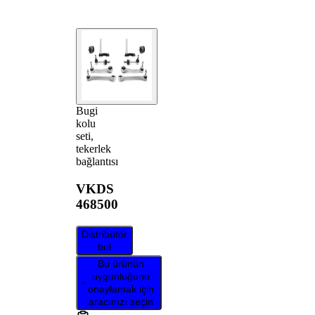
Bugi
kolu
seti,
tekerlek
bağlantısı
VKDS
468500
Distribütör
bul
Bu ürünün
uygunluğunu
onaylamak için
aracınızı seçin