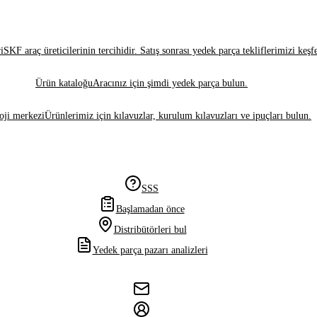
i
SKF araç üreticilerinin tercihidir. Satış sonrası yedek parça tekliflerimizi keşf
Ürün kataloğu
Aracınız için şimdi yedek parça bulun.
oji merkezi
Ürünlerimiz için kılavuzlar, kurulum kılavuzları ve ipuçları bulun.
SSS
Başlamadan önce
Distribütörleri bul
Yedek parça pazarı analizleri