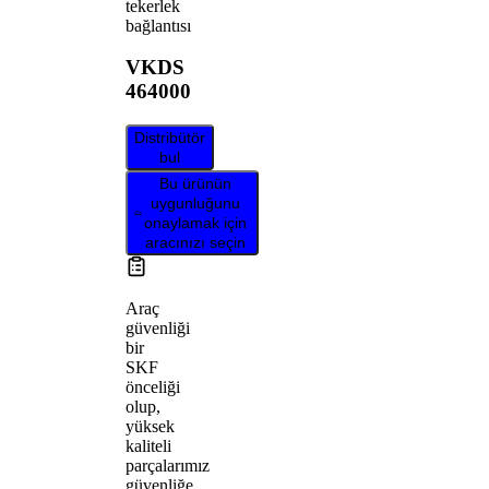
tekerlek
bağlantısı
VKDS
464000
Distribütör
bul
Bu ürünün
uygunluğunu
onaylamak için
aracınızı seçin
Araç
güvenliği
bir
SKF
önceliği
olup,
yüksek
kaliteli
parçalarımız
güvenliğe