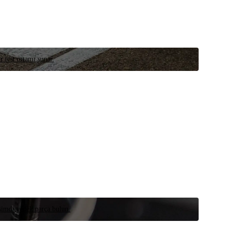
r test ortamı sunar.
 şimdi yedek parça bulun.