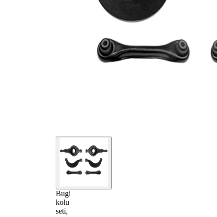
Bugi
kolu
seti,