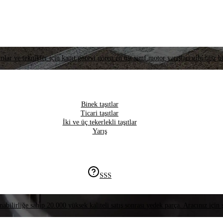
lar ve teknikler için kanıt görevi gören en üst sınıf motor yarışları gibi titiz bi
Binek taşıtlar
Ticari taşıtlar
İki ve üç tekerlekli taşıtlar
Yarış
SSS
nabilirliğe sahip 20.000 yüksek kaliteli satış sonrası yedek parça. Aracınız için