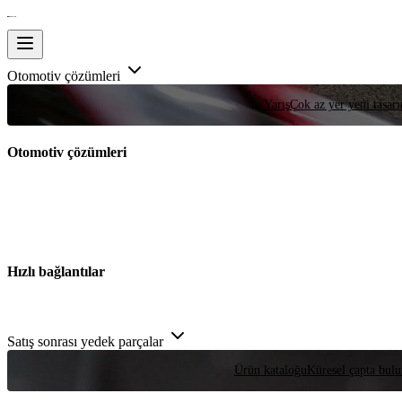
Otomotiv çözümleri
Yarış
Çok az yer yeni tasarım
Otomotiv çözümleri
Hızlı bağlantılar
Satış sonrası yedek parçalar
Ürün kataloğu
Küresel çapta bulu