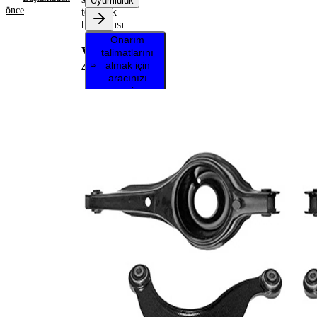
Uyumluluk
önce
tekerlek
bağlantısı
Onarım
VKDS
talimatlarını
almak için
464000
aracınızı
seçin