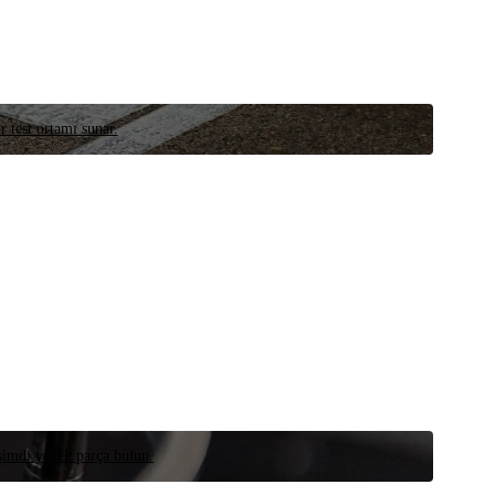
r test ortamı sunar.
 şimdi yedek parça bulun.