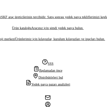
i
SKF araç üreticilerinin tercihidir. Satış sonrası yedek parça tekliflerimizi keşf
Ürün kataloğu
Aracınız için şimdi yedek parça bulun.
oji merkezi
Ürünlerimiz için kılavuzlar, kurulum kılavuzları ve ipuçları bulun.
SSS
Başlamadan önce
Distribütörleri bul
Yedek parça pazarı analizleri