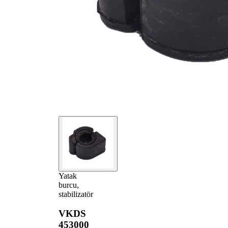
Yatak
burcu,
stabilizatör
VKDS
453000