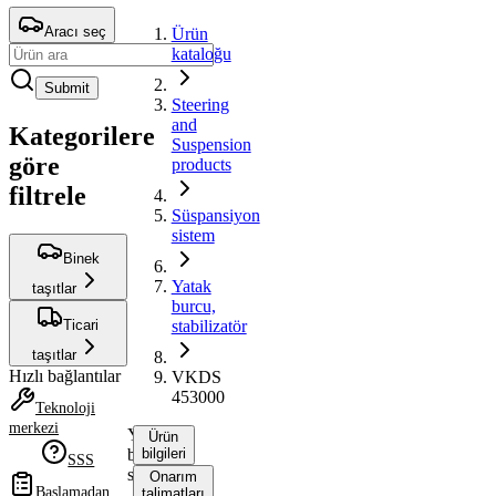
Aracı seç
Ürün
kataloğu
Submit
Steering
and
Kategorilere
Suspension
göre
products
filtrele
Süspansiyon
sistem
Binek
Yatak
taşıtlar
burcu,
Ticari
stabilizatör
taşıtlar
Hızlı bağlantılar
VKDS
453000
Teknoloji
merkezi
Yatak
Ürün
burcu,
bilgileri
SSS
stabilizatör
Onarım
Başlamadan
talimatları