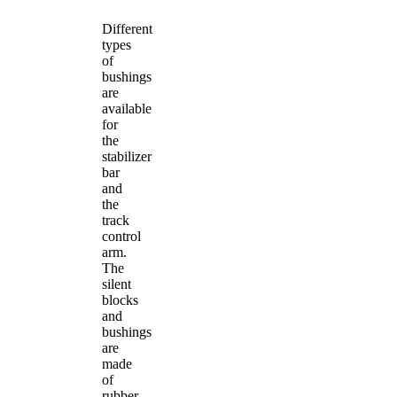
Different
types
of
bushings
are
available
for
the
stabilizer
bar
and
the
track
control
arm.
The
silent
blocks
and
bushings
are
made
of
rubber