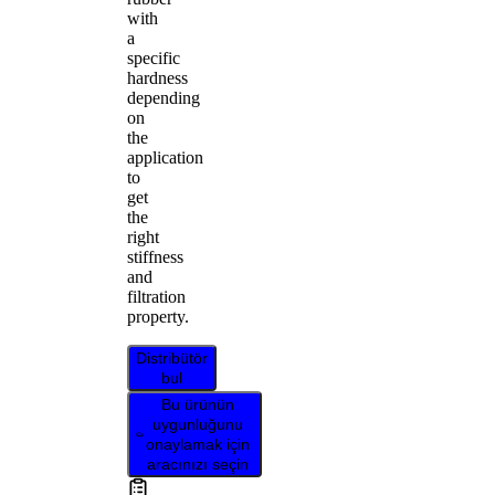
with
a
specific
hardness
depending
on
the
application
to
get
the
right
stiffness
and
filtration
property.
Distribütör
bul
Bu ürünün
uygunluğunu
onaylamak için
aracınızı seçin