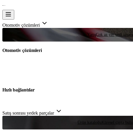
Otomotiv çözümleri
Yarış
Çok az yer yeni tasarım
Otomotiv çözümleri
Hızlı bağlantılar
Satış sonrası yedek parçalar
Ürün kataloğu
Küresel çapta bulu