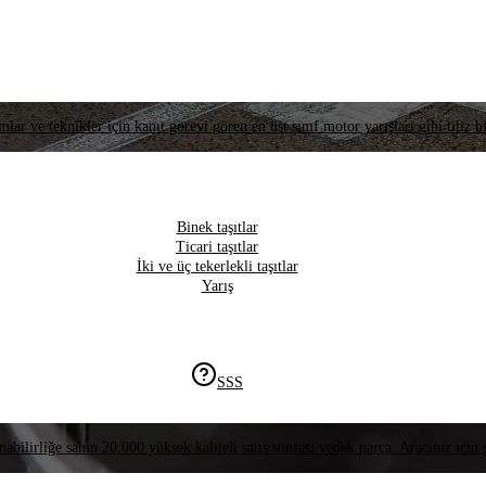
lar ve teknikler için kanıt görevi gören en üst sınıf motor yarışları gibi titiz bi
Binek taşıtlar
Ticari taşıtlar
İki ve üç tekerlekli taşıtlar
Yarış
SSS
nabilirliğe sahip 20.000 yüksek kaliteli satış sonrası yedek parça. Aracınız için