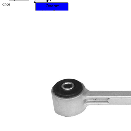
448507
önce
Onarım
talimatlarını
almak için
aracınızı
seçin