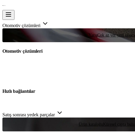
Otomotiv çözümleri
Yarış
Çok az yer yeni tasarım
Otomotiv çözümleri
Hızlı bağlantılar
Satış sonrası yedek parçalar
Ürün kataloğu
Küresel çapta bulu