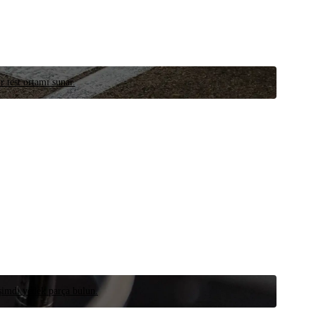
r test ortamı sunar.
 şimdi yedek parça bulun.