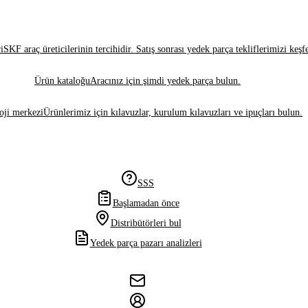
i
SKF araç üreticilerinin tercihidir. Satış sonrası yedek parça tekliflerimizi keşf
Ürün kataloğu
Aracınız için şimdi yedek parça bulun.
oji merkezi
Ürünlerimiz için kılavuzlar, kurulum kılavuzları ve ipuçları bulun.
SSS
Başlamadan önce
Distribütörleri bul
Yedek parça pazarı analizleri