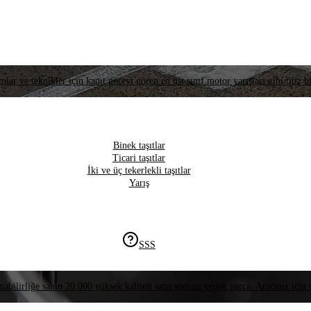
lar ve teknikler için kanıt görevi gören en üst sınıf motor yarışları gibi titiz bi
Binek taşıtlar
Ticari taşıtlar
İki ve üç tekerlekli taşıtlar
Yarış
SSS
nabilirliğe sahip 20.000 yüksek kaliteli satış sonrası yedek parça. Aracınız için