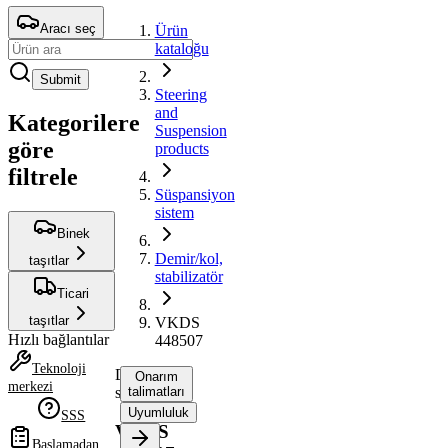
Aracı seç
Ürün
kataloğu
Submit
Steering
and
Kategorilere
Suspension
göre
products
filtrele
Süspansiyon
sistem
Binek
Demir/kol,
taşıtlar
stabilizatör
Ticari
taşıtlar
VKDS
Hızlı bağlantılar
448507
Teknoloji
Demir/kol,
Onarım
merkezi
stabilizatör
talimatları
Uyumluluk
SSS
VKDS
Başlamadan