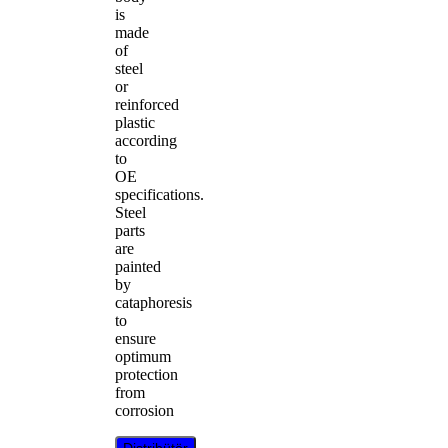
is
made
of
steel
or
reinforced
plastic
according
to
OE
specifications.
Steel
parts
are
painted
by
cataphoresis
to
ensure
optimum
protection
from
corrosion