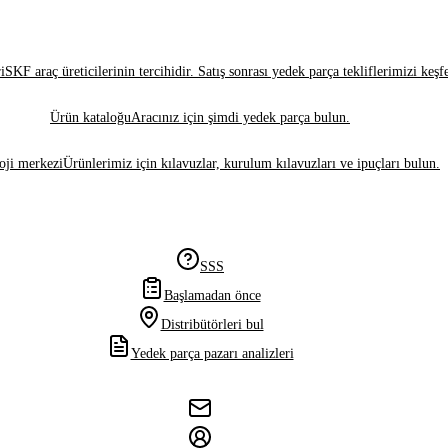
i
SKF araç üreticilerinin tercihidir. Satış sonrası yedek parça tekliflerimizi keşf
Ürün kataloğu
Aracınız için şimdi yedek parça bulun.
oji merkezi
Ürünlerimiz için kılavuzlar, kurulum kılavuzları ve ipuçları bulun.
SSS
Başlamadan önce
Distribütörleri bul
Yedek parça pazarı analizleri