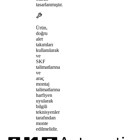
tasarlanmıştır.
Ürün,
doğru
alet
takımları
kullanılarak
ve
SKF
talimatlarına
ve
araç
montaj
talimatlarına
harfiyen
uyularak
bilgili
teknisyenler
tarafından
monte
edilmelidir.