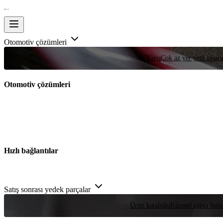
Otomotiv çözümleri
Yarış
Çok az yer yeni tasarım
Otomotiv çözümleri
Hızlı bağlantılar
Satış sonrası yedek parçalar
Ürün kataloğu
Küresel çapta bulu