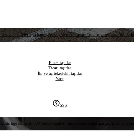
lar ve teknikler için kanıt görevi gören en üst sınıf motor yarışları gibi titiz bi
Binek taşıtlar
Ticari taşıtlar
İki ve üç tekerlekli taşıtlar
Yarış
SSS
nabilirliğe sahip 20.000 yüksek kaliteli satış sonrası yedek parça. Aracınız için