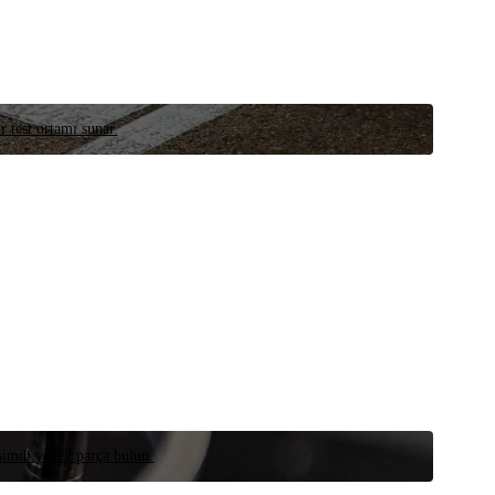
r test ortamı sunar.
 şimdi yedek parça bulun.