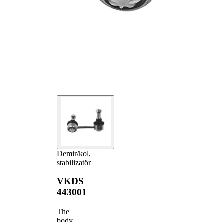
Demir/kol,
stabilizatör
VKDS
443001
The
body