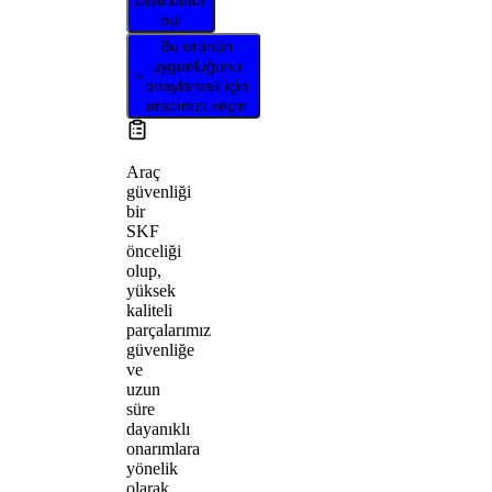
Distribütör
bul
Bu ürünün
uygunluğunu
onaylamak için
aracınızı seçin
Araç
güvenliği
bir
SKF
önceliği
olup,
yüksek
kaliteli
parçalarımız
güvenliğe
ve
uzun
süre
dayanıklı
onarımlara
yönelik
olarak