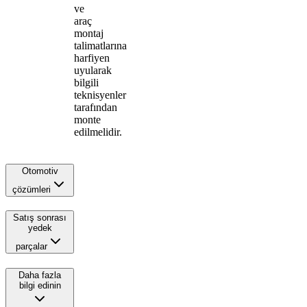
ve
araç
montaj
talimatlarına
harfiyen
uyularak
bilgili
teknisyenler
tarafından
monte
edilmelidir.
Otomotiv
çözümleri
Satış sonrası
yedek
parçalar
Daha fazla
bilgi edinin