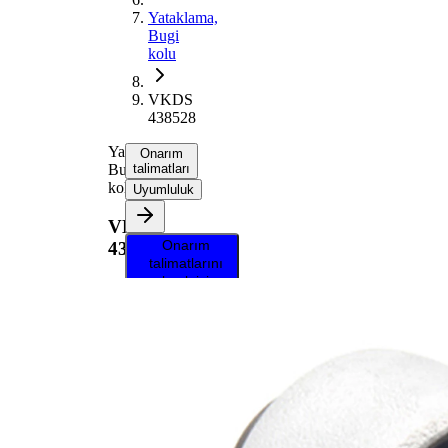
Yataklama,
Bugi
kolu
VKDS
438528
Yataklama,
Onarım
Bugi
talimatları
kolu
Uyumluluk
VKDS
Onarım
438528
talimatlarını
almak için
aracınızı
seçin