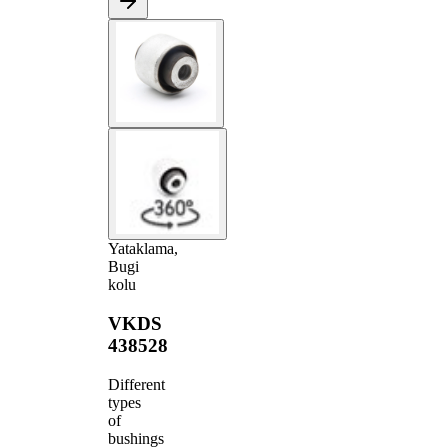
Yataklama,
Bugi
kolu
VKDS
438528
Different
types
of
bushings