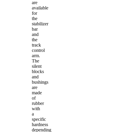
are
available
for
the
stabilizer
bar
and
the
track
control
arm.
The
silent
blocks
and
bushings
are
made
of
rubber
with
a
specific
hardness
depending