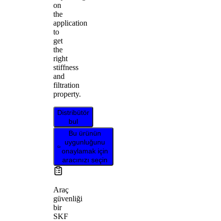
on
the
application
to
get
the
right
stiffness
and
filtration
property.
Distribütör
bul
Bu ürünün
uygunluğunu
onaylamak için
aracınızı seçin
Araç
güvenliği
bir
SKF