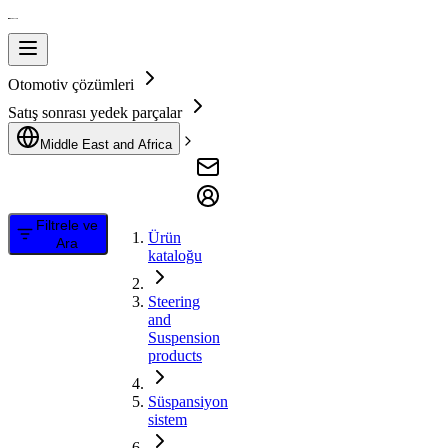
Otomotiv çözümleri
Satış sonrası yedek parçalar
Middle East and Africa
Filtrele ve
Ürün
Ara
kataloğu
Steering
and
Suspension
products
Süspansiyon
sistem