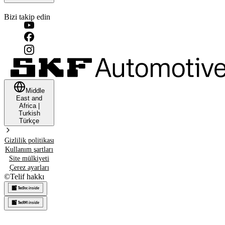
Bizi takip edin
Middle
East and
Africa
|
Turkish
Türkçe
Gizlilik politikası
Kullanım şartları
Site mülkiyeti
Çerez ayarları
©
Telif hakkı