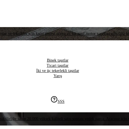
lar ve teknikler için kanıt görevi gören en üst sınıf motor yarışları gibi titiz bi
Binek taşıtlar
Ticari taşıtlar
İki ve üç tekerlekli taşıtlar
Yarış
SSS
nabilirliğe sahip 20.000 yüksek kaliteli satış sonrası yedek parça. Aracınız için