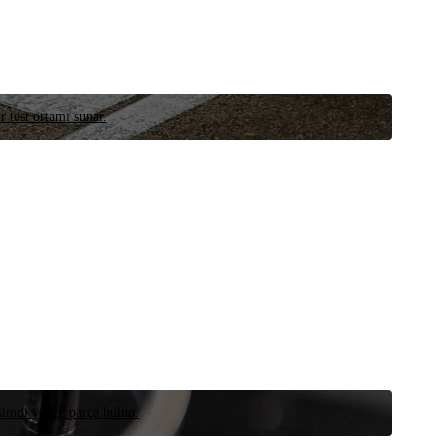
r test ortamı sunar.
 şimdi yedek parça bulun.