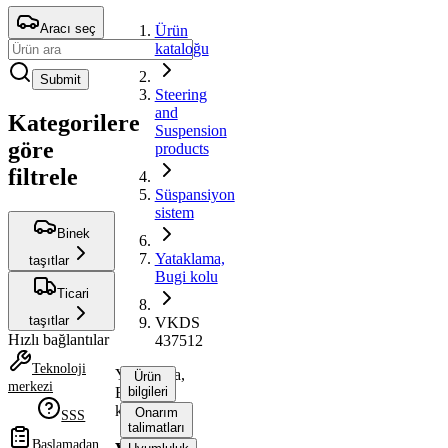
Aracı seç
Ürün
kataloğu
Submit
Steering
and
Kategorilere
Suspension
göre
products
filtrele
Süspansiyon
sistem
Binek
Yataklama,
taşıtlar
Bugi kolu
Ticari
taşıtlar
VKDS
Hızlı bağlantılar
437512
Teknoloji
Yataklama,
Ürün
merkezi
Bugi
bilgileri
kolu
Onarım
SSS
talimatları
Başlamadan