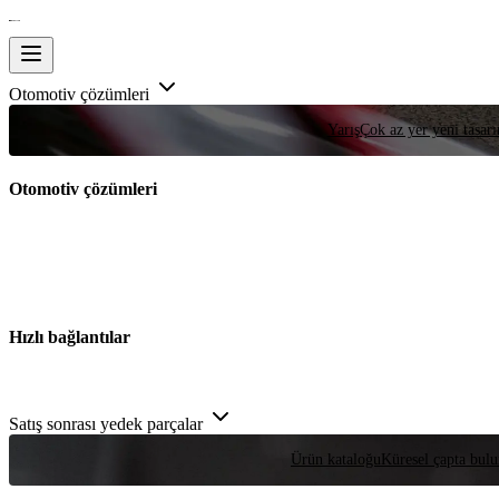
Otomotiv çözümleri
Yarış
Çok az yer yeni tasarım
Otomotiv çözümleri
Hızlı bağlantılar
Satış sonrası yedek parçalar
Ürün kataloğu
Küresel çapta bulu