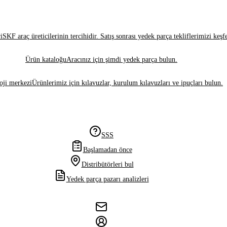
i
SKF araç üreticilerinin tercihidir. Satış sonrası yedek parça tekliflerimizi keşf
Ürün kataloğu
Aracınız için şimdi yedek parça bulun.
oji merkezi
Ürünlerimiz için kılavuzlar, kurulum kılavuzları ve ipuçları bulun.
SSS
Başlamadan önce
Distribütörleri bul
Yedek parça pazarı analizleri