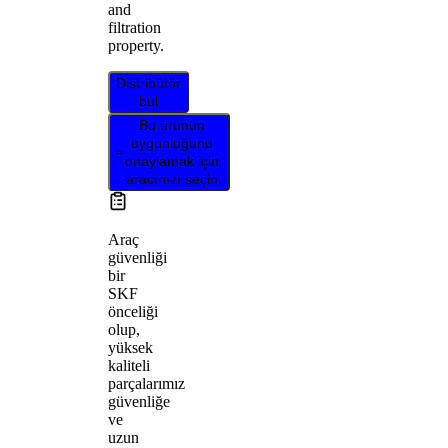
and
filtration
property.
Distribütör
bul
Bu ürünün
uygunluğunu
onaylamak için
aracınızı seçin
Araç
güvenliği
bir
SKF
önceliği
olup,
yüksek
kaliteli
parçalarımız
güvenliğe
ve
uzun