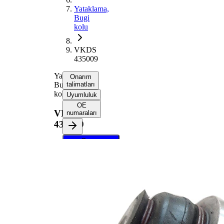
Yataklama,
Bugi
kolu
VKDS
435009
Yataklama,
Onarım
Bugi
talimatları
kolu
Uyumluluk
OE
VKDS
numaraları
435009
Onarım
talimatlarını
almak için
aracınızı
seçin