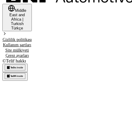
Middle
East and
Africa
|
Turkish
Türkçe
Gizlilik politikası
Kullanım şartları
Site mülkiyeti
Çerez ayarları
©
Telif hakkı