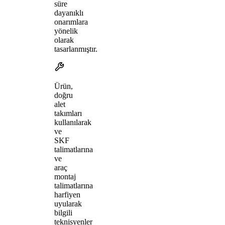
süre
dayanıklı
onarımlara
yönelik
olarak
tasarlanmıştır.
Ürün,
doğru
alet
takımları
kullanılarak
ve
SKF
talimatlarına
ve
araç
montaj
talimatlarına
harfiyen
uyularak
bilgili
teknisyenler