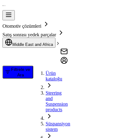
Otomotiv çözümleri
Satış sonrası yedek parçalar
Middle East and Africa
Filtrele ve
Ürün
Ara
kataloğu
Steering
and
Suspension
products
Süspansiyon
sistem