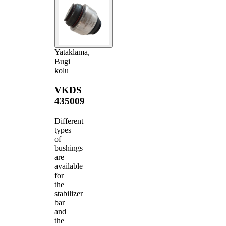
Yataklama,
Bugi
kolu
VKDS
435009
Different
types
of
bushings
are
available
for
the
stabilizer
bar
and
the