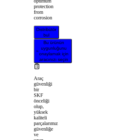
optimum
protection
from
corrosion
Distribütör
bul
Bu ürünün
uygunluğunu
onaylamak için
aracınızı seçin
Araç
güvenliği
bir
SKF
önceliği
olup,
yüksek
kaliteli
parçalarımız
güvenliğe
ve