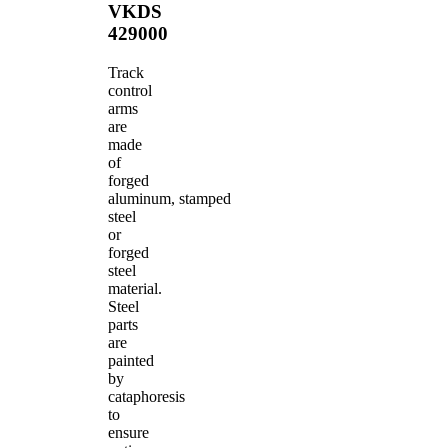
VKDS
429000
Track
control
arms
are
made
of
forged
aluminum, stamped
steel
or
forged
steel
material.
Steel
parts
are
painted
by
cataphoresis
to
ensure