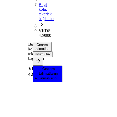
Bugi
kolu,
tekerlek
bağlantısı
VKDS
429000
Bugi
Onarım
kolu,
talimatları
tekerlek
Uyumluluk
bağlantısı
VKDS
Onarım
talimatlarını
429000
almak için
aracınızı
seçin