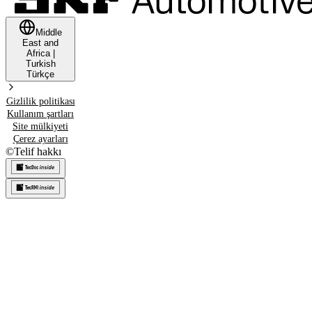
Middle
East and
Africa
|
Turkish
Türkçe
Gizlilik politikası
Kullanım şartları
Site mülkiyeti
Çerez ayarları
©
Telif hakkı