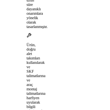
uzun
süre
dayanıklı
onarımlara
yönelik
olarak
tasarlanmıştır.
Ürün,
doğru
alet
takımları
kullanılarak
ve
SKF
talimatlarına
ve
araç
montaj
talimatlarına
harfiyen
uyularak
bilgili