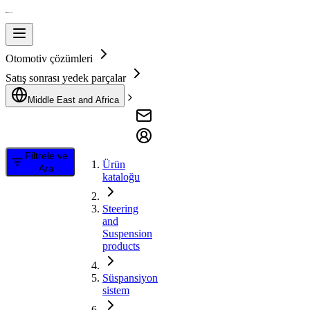
Otomotiv çözümleri
Satış sonrası yedek parçalar
Middle East and Africa
Filtrele ve
Ürün
Ara
kataloğu
Steering
and
Suspension
products
Süspansiyon
sistem