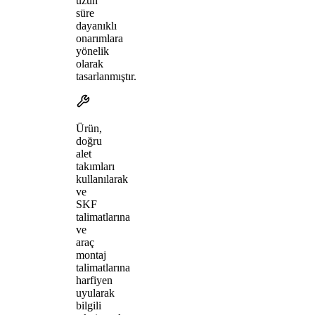
uzun
süre
dayanıklı
onarımlara
yönelik
olarak
tasarlanmıştır.
Ürün,
doğru
alet
takımları
kullanılarak
ve
SKF
talimatlarına
ve
araç
montaj
talimatlarına
harfiyen
uyularak
bilgili