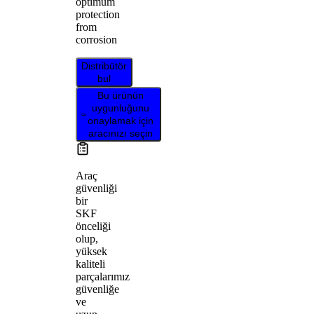
optimum
protection
from
corrosion
Distribütör
bul
Bu ürünün
uygunluğunu
onaylamak için
aracınızı seçin
Araç
güvenliği
bir
SKF
önceliği
olup,
yüksek
kaliteli
parçalarımız
güvenliğe
ve