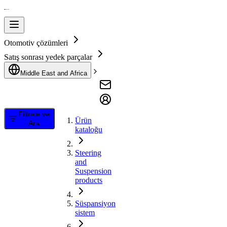
Otomotiv çözümleri
Satış sonrası yedek parçalar
Middle East and Africa
Filtrele ve
Ürün
Ara
kataloğu
Steering
and
Suspension
products
Süspansiyon
sistem