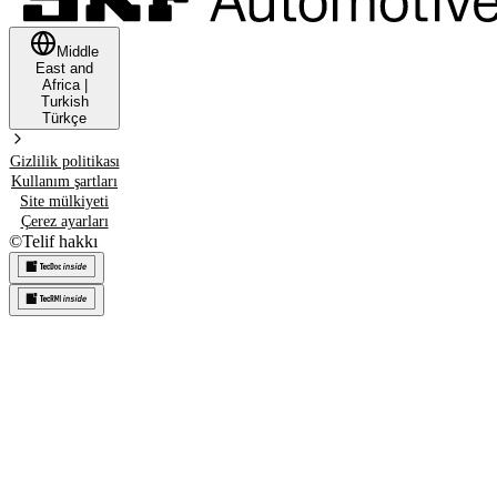
Middle
East and
Africa
|
Turkish
Türkçe
Gizlilik politikası
Kullanım şartları
Site mülkiyeti
Çerez ayarları
©
Telif hakkı