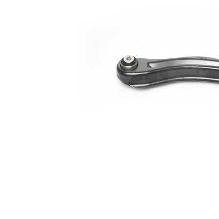
Ürün/Bilgi
mafsalı yok
2
Çift
halindeki
VKDS 422058
ürün
numarası