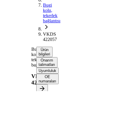
Bugi
kolu,
tekerlek
bağlantısı
VKDS
422057
Bugi
Ürün
kolu,
bilgileri
tekerlek
Onarım
bağlantısı
talimatları
Uyumluluk
VKDS
OE
numaraları
422057
Ürün bilgileri
Özellik
Değer
Uzunluk
426 mm
Bugi kolu
Boyuna bugi
tipi
kolu
İlave
Taşıyıcı/Kılavuz