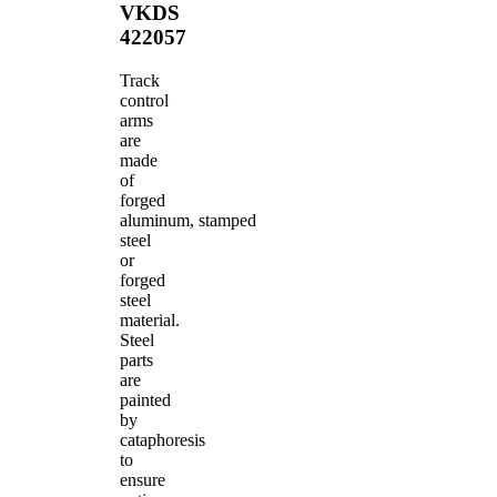
VKDS
422057
Track
control
arms
are
made
of
forged
aluminum, stamped
steel
or
forged
steel
material.
Steel
parts
are
painted
by
cataphoresis
to
ensure