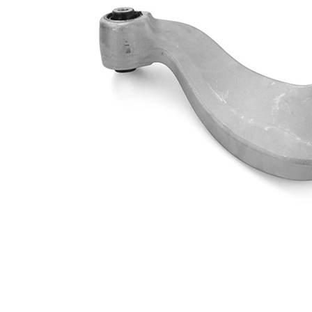
Ürün/Bilgi
mafsalı yok
2
Çift
halindeki
VKDS 421015
ürün
numarası