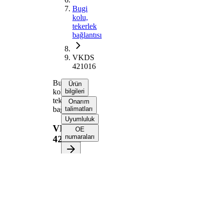
Bugi
kolu,
tekerlek
bağlantısı
VKDS
421016
Bugi
Ürün
kolu,
bilgileri
tekerlek
Onarım
bağlantısı
talimatları
Uyumluluk
VKDS
OE
numaraları
421016
Ürün bilgileri
Özellik
Değer
Uzunluk
362 mm
Bugi kolu
Enine bugi kolu
tipi
İlave
Taşıyıcı/Kılavuz