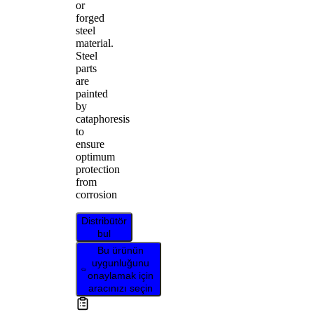
or
forged
steel
material.
Steel
parts
are
painted
by
cataphoresis
to
ensure
optimum
protection
from
corrosion
Distribütör
bul
Bu ürünün
uygunluğunu
onaylamak için
aracınızı seçin