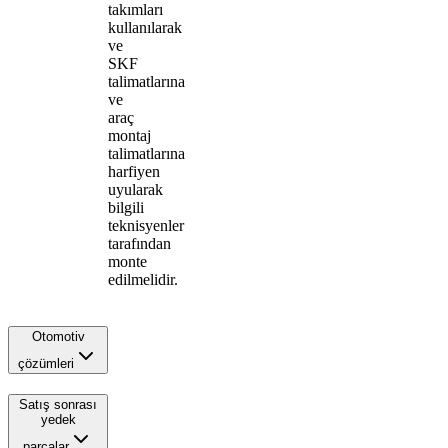
takımları
kullanılarak
ve
SKF
talimatlarına
ve
araç
montaj
talimatlarına
harfiyen
uyularak
bilgili
teknisyenler
tarafından
monte
edilmelidir.
Otomotiv
çözümleri
Satış sonrası
yedek
parçalar