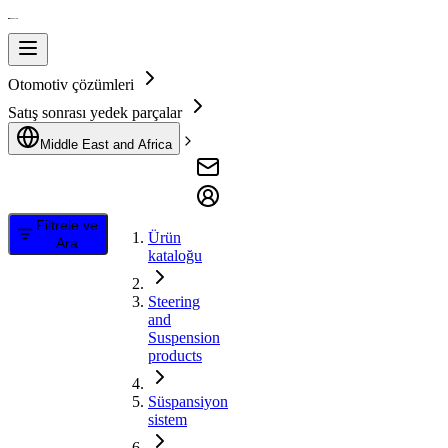
Otomotiv çözümleri
Satış sonrası yedek parçalar
Middle East and Africa
Filtrele ve
Ürün
Ara
kataloğu
Steering
and
Suspension
products
Süspansiyon
sistem