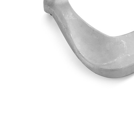
Ürün/Bilgi
mafsalı yok
2
Çift
halindeki
VKDS 421016
ürün
numarası