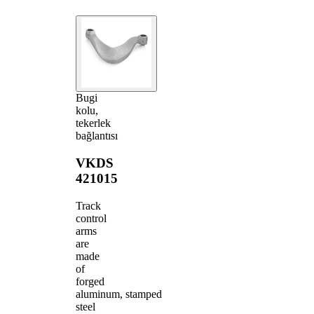
Bugi
kolu,
tekerlek
bağlantısı
VKDS
421015
Track
control
arms
are
made
of
forged
aluminum, stamped
steel