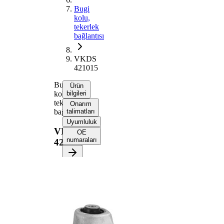
Bugi
kolu,
tekerlek
bağlantısı
VKDS
421015
Bugi
Ürün
kolu,
bilgileri
tekerlek
Onarım
bağlantısı
talimatları
Uyumluluk
VKDS
OE
numaraları
421015
Ürün bilgileri
Özellik
Değer
Uzunluk
362 mm
Bugi kolu
Enine bugi kolu
tipi
İlave
Taşıyıcı/Kılavuz