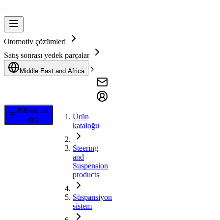
Otomotiv çözümleri
Satış sonrası yedek parçalar
Middle East and Africa
Filtrele ve
Ürün
Ara
kataloğu
Steering
and
Suspension
products
Süspansiyon
sistem