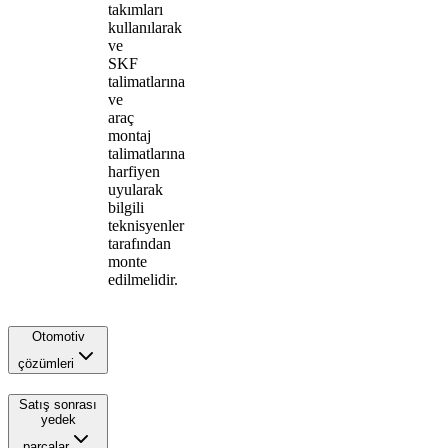
takımları
kullanılarak
ve
SKF
talimatlarına
ve
araç
montaj
talimatlarına
harfiyen
uyularak
bilgili
teknisyenler
tarafından
monte
edilmelidir.
Otomotiv
çözümleri
Satış sonrası
yedek
parçalar