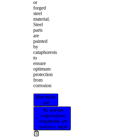
or
forged
steel
material.
Steel
parts
are
painted
by
cataphoresis
to
ensure
optimum
protection
from
corrosion
Distribütör
bul
Bu ürünün
uygunluğunu
onaylamak için
aracınızı seçin