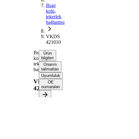
Bugi
kolu,
tekerlek
bağlantısı
VKDS
421010
Bugi
Ürün
kolu,
bilgileri
tekerlek
Onarım
bağlantısı
talimatları
Uyumluluk
VKDS
OE
numaraları
421010
Ürün bilgileri
Özellik
Değer
Bugi kolu
Enine bugi kolu
tipi
Bugi kolu
Boyuna bugi
tipi
kolu