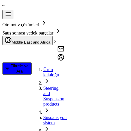
Otomotiv çözümleri
Satış sonrası yedek parçalar
Middle East and Africa
Filtrele ve
Ürün
Ara
kataloğu
Steering
and
Suspension
products
Süspansiyon
sistem