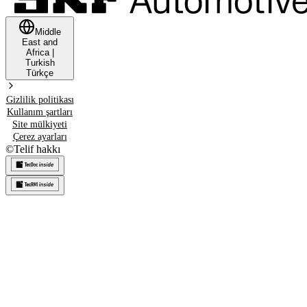
Middle
East and
Africa
|
Turkish
Türkçe
Gizlilik politikası
Kullanım şartları
Site mülkiyeti
Çerez ayarları
©
Telif hakkı