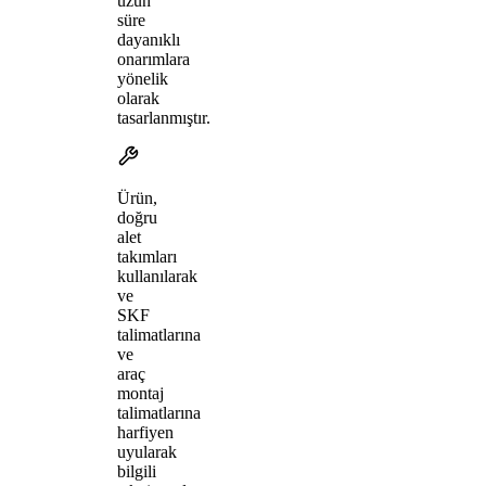
uzun
süre
dayanıklı
onarımlara
yönelik
olarak
tasarlanmıştır.
Ürün,
doğru
alet
takımları
kullanılarak
ve
SKF
talimatlarına
ve
araç
montaj
talimatlarına
harfiyen
uyularak
bilgili