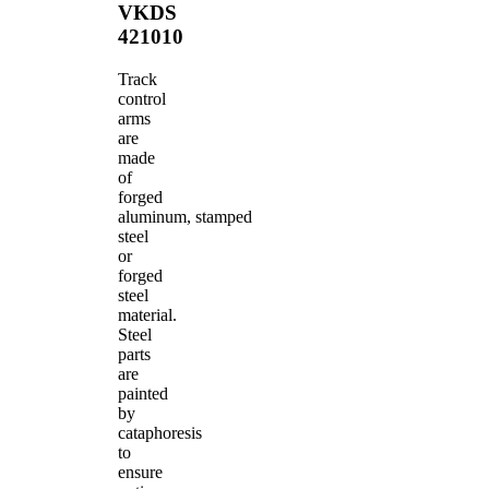
VKDS
421010
Track
control
arms
are
made
of
forged
aluminum, stamped
steel
or
forged
steel
material.
Steel
parts
are
painted
by
cataphoresis
to
ensure