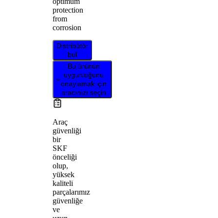
optimum
protection
from
corrosion
Distribütör
bul
Bu ürünün
uygunluğunu
onaylamak için
aracınızı seçin
Araç
güvenliği
bir
SKF
önceliği
olup,
yüksek
kaliteli
parçalarımız
güvenliğe
ve