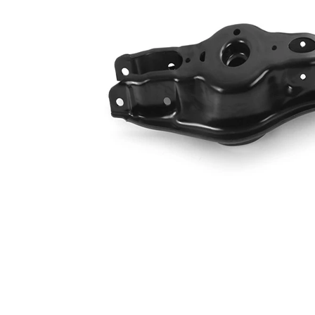
İlave
Taşıyıcı/Kılavuz
Ürün/Bilgi
mafsalı yok
2