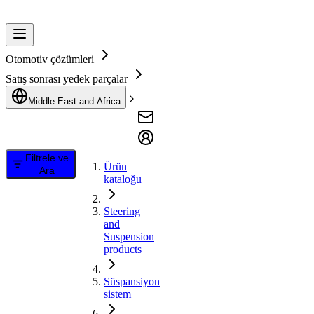
Otomotiv çözümleri
Satış sonrası yedek parçalar
Middle East and Africa
Filtrele ve
Ürün
Ara
kataloğu
Steering
and
Suspension
products
Süspansiyon
sistem