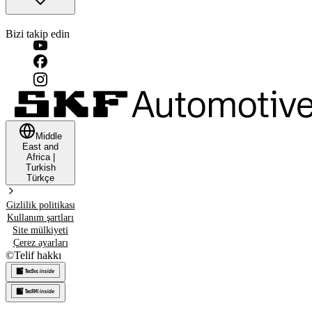
Bizi takip edin
Middle
East and
Africa
|
Turkish
Türkçe
Gizlilik politikası
Kullanım şartları
Site mülkiyeti
Çerez ayarları
©
Telif hakkı