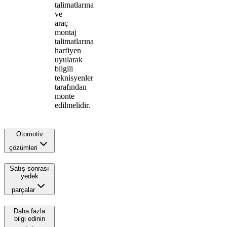
talimatlarına
ve
araç
montaj
talimatlarına
harfiyen
uyularak
bilgili
teknisyenler
tarafından
monte
edilmelidir.
Otomotiv
çözümleri
Satış sonrası
yedek
parçalar
Daha fazla
bilgi edinin