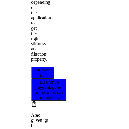
depending
on
the
application
to
get
the
right
stiffness
and
filtration
property.
Distribütör
bul
Bu ürünün
uygunluğunu
onaylamak için
aracınızı seçin
Araç
güvenliği
bir