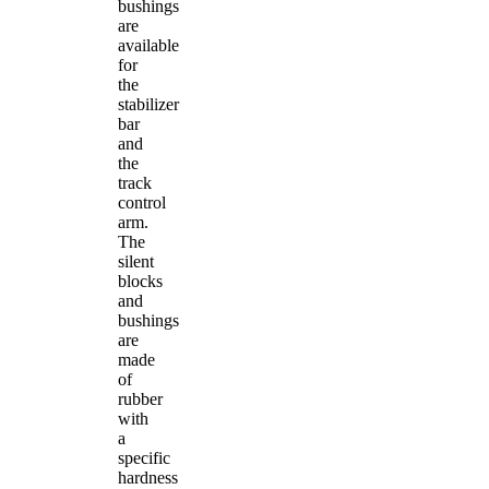
bushings
are
available
for
the
stabilizer
bar
and
the
track
control
arm.
The
silent
blocks
and
bushings
are
made
of
rubber
with
a
specific
hardness