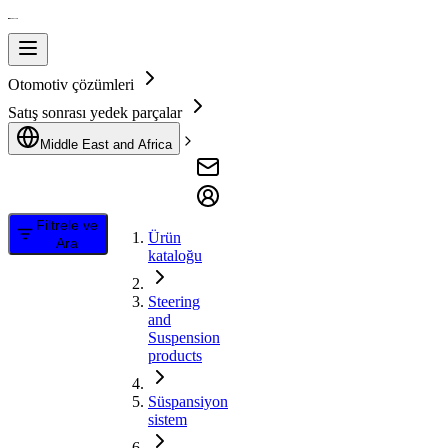
Otomotiv çözümleri
Satış sonrası yedek parçalar
Middle East and Africa
Filtrele ve
Ürün
Ara
kataloğu
Steering
and
Suspension
products
Süspansiyon
sistem