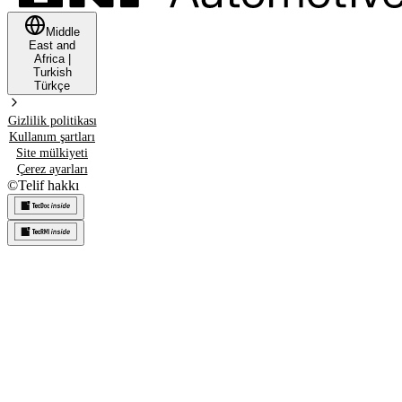
Middle
East and
Africa
|
Turkish
Türkçe
Gizlilik politikası
Kullanım şartları
Site mülkiyeti
Çerez ayarları
©
Telif hakkı