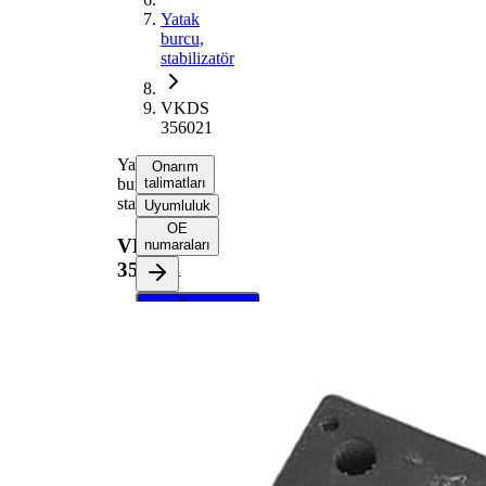
Yatak
burcu,
stabilizatör
VKDS
356021
Yatak
Onarım
burcu,
talimatları
stabilizatör
Uyumluluk
OE
VKDS
numaraları
356021
Onarım
talimatlarını
almak için
aracınızı
seçin