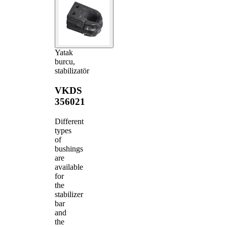
Yatak
burcu,
stabilizatör
VKDS
356021
Different
types
of
bushings
are
available
for
the
stabilizer
bar
and
the