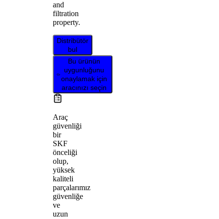
and
filtration
property.
Distribütör
bul
Bu ürünün
uygunluğunu
onaylamak için
aracınızı seçin
Araç
güvenliği
bir
SKF
önceliği
olup,
yüksek
kaliteli
parçalarımız
güvenliğe
ve
uzun