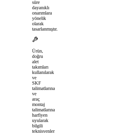
süre
dayanıklı
onarımlara
yönelik
olarak
tasarlanmıştır.
Ürün,
doğru
alet
takımları
kullanılarak
ve
SKF
talimatlarına
ve
araç
montaj
talimatlarına
harfiyen
uyularak
bilgili
teknisyenler