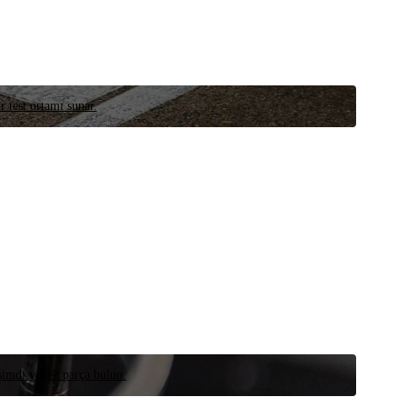
r test ortamı sunar.
 şimdi yedek parça bulun.