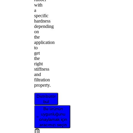
with
a
specific
hardness
depending
on
the
application
to
get
the
right
stiffness
and
filtration
property.
Distribütör
bul
Bu ürünün
uygunluğunu
onaylamak için
aracınızı seçin