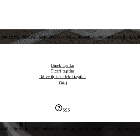
lar ve teknikler için kanıt görevi gören en üst sınıf motor yarışları gibi titiz bi
Binek taşıtlar
Ticari taşıtlar
İki ve üç tekerlekli taşıtlar
Yarış
SSS
nabilirliğe sahip 20.000 yüksek kaliteli satış sonrası yedek parça. Aracınız için