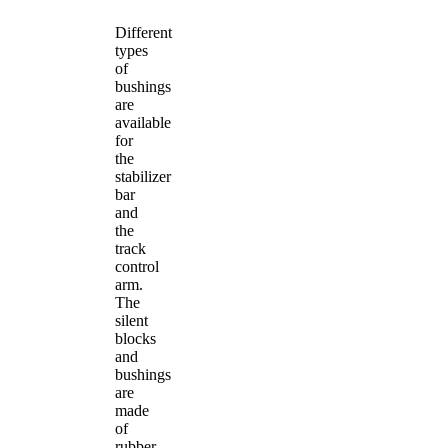
Different
types
of
bushings
are
available
for
the
stabilizer
bar
and
the
track
control
arm.
The
silent
blocks
and
bushings
are
made
of
rubber