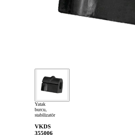
Yatak
burcu,
stabilizatör
VKDS
355006