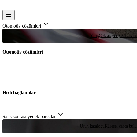
Otomotiv çözümleri
Yarış
Çok az yer yeni tasarım
Otomotiv çözümleri
Hızlı bağlantılar
Satış sonrası yedek parçalar
Ürün kataloğu
Küresel çapta bulu