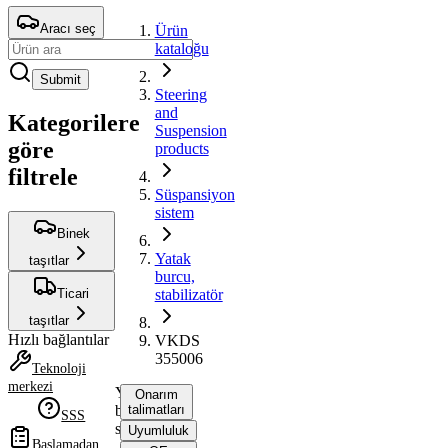
Aracı seç
Ürün
kataloğu
Submit
Steering
and
Kategorilere
Suspension
göre
products
filtrele
Süspansiyon
sistem
Binek
Yatak
taşıtlar
burcu,
Ticari
stabilizatör
taşıtlar
Hızlı bağlantılar
VKDS
355006
Teknoloji
merkezi
Yatak
Onarım
burcu,
talimatları
SSS
stabilizatör
Uyumluluk
Başlamadan