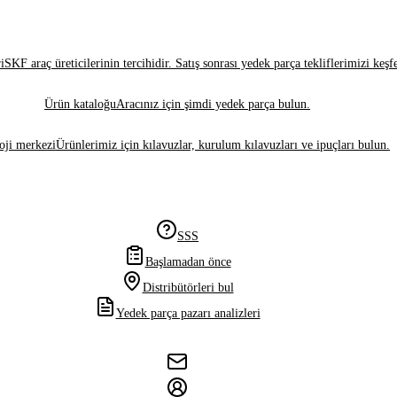
i
SKF araç üreticilerinin tercihidir. Satış sonrası yedek parça tekliflerimizi keşf
Ürün kataloğu
Aracınız için şimdi yedek parça bulun.
oji merkezi
Ürünlerimiz için kılavuzlar, kurulum kılavuzları ve ipuçları bulun.
SSS
Başlamadan önce
Distribütörleri bul
Yedek parça pazarı analizleri