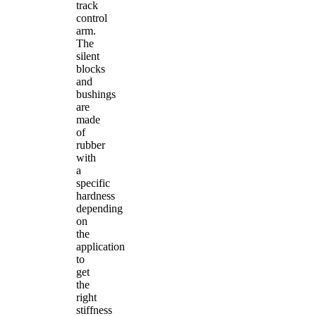
track
control
arm.
The
silent
blocks
and
bushings
are
made
of
rubber
with
a
specific
hardness
depending
on
the
application
to
get
the
right
stiffness