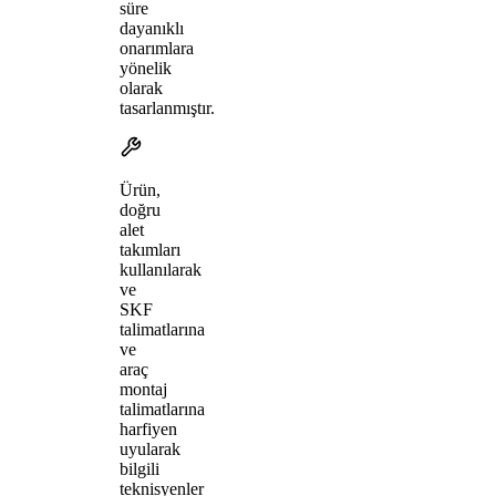
süre
dayanıklı
onarımlara
yönelik
olarak
tasarlanmıştır.
Ürün,
doğru
alet
takımları
kullanılarak
ve
SKF
talimatlarına
ve
araç
montaj
talimatlarına
harfiyen
uyularak
bilgili
teknisyenler