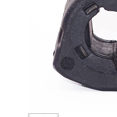
mm
47,7
Dış çap
mm