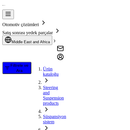
Otomotiv çözümleri
Satış sonrası yedek parçalar
Middle East and Africa
Filtrele ve
Ürün
Ara
kataloğu
Steering
and
Suspension
products
Süspansiyon
sistem