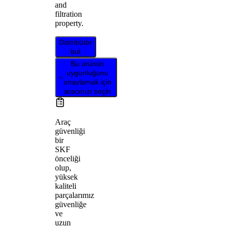
and
filtration
property.
Distribütör
bul
Bu ürünün
uygunluğunu
onaylamak için
aracınızı seçin
Araç
güvenliği
bir
SKF
önceliği
olup,
yüksek
kaliteli
parçalarımız
güvenliğe
ve
uzun