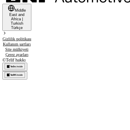
Middle
East and
Africa
|
Turkish
Türkçe
Gizlilik politikası
Kullanım şartları
Site mülkiyeti
Çerez ayarları
©
Telif hakkı