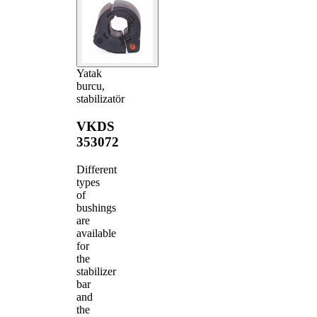
Yatak
burcu,
stabilizatör
VKDS
353072
Different
types
of
bushings
are
available
for
the
stabilizer
bar
and
the