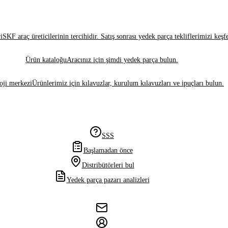
i
SKF araç üreticilerinin tercihidir. Satış sonrası yedek parça tekliflerimizi keşf
Ürün kataloğu
Aracınız için şimdi yedek parça bulun.
oji merkezi
Ürünlerimiz için kılavuzlar, kurulum kılavuzları ve ipuçları bulun.
SSS
Başlamadan önce
Distribütörleri bul
Yedek parça pazarı analizleri