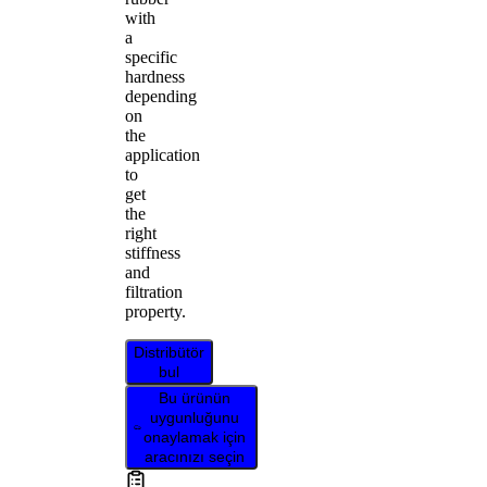
with
a
specific
hardness
depending
on
the
application
to
get
the
right
stiffness
and
filtration
property.
Distribütör
bul
Bu ürünün
uygunluğunu
onaylamak için
aracınızı seçin