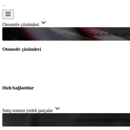
Otomotiv çözümleri
Yarış
Çok az yer yeni tasarım
Otomotiv çözümleri
Hızlı bağlantılar
Satış sonrası yedek parçalar
Ürün kataloğu
Küresel çapta bulu