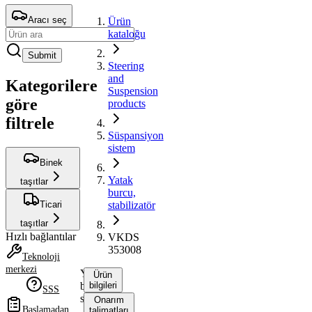
Aracı seç
Ürün
kataloğu
Submit
Steering
and
Kategorilere
Suspension
göre
products
filtrele
Süspansiyon
sistem
Binek
Yatak
taşıtlar
burcu,
Ticari
stabilizatör
taşıtlar
Hızlı bağlantılar
VKDS
353008
Teknoloji
merkezi
Yatak
Ürün
burcu,
bilgileri
SSS
stabilizatör
Onarım
Başlamadan
talimatları