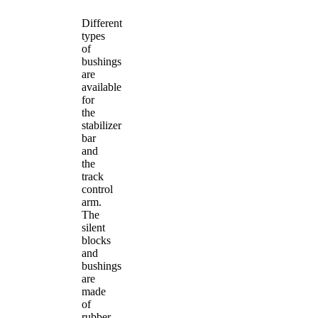
Different
types
of
bushings
are
available
for
the
stabilizer
bar
and
the
track
control
arm.
The
silent
blocks
and
bushings
are
made
of
rubber