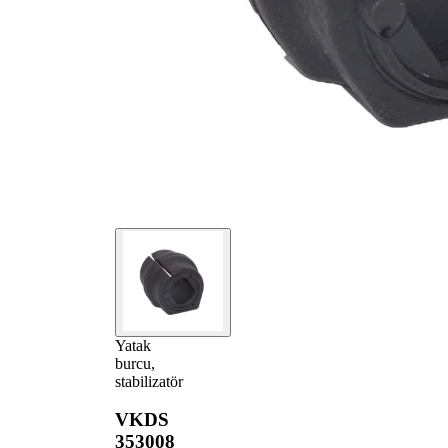
Yatak
burcu,
stabilizatör
VKDS
353008