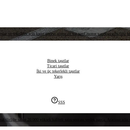
lar ve teknikler için kanıt görevi gören en üst sınıf motor yarışları gibi titiz bi
Binek taşıtlar
Ticari taşıtlar
İki ve üç tekerlekli taşıtlar
Yarış
SSS
nabilirliğe sahip 20.000 yüksek kaliteli satış sonrası yedek parça. Aracınız için