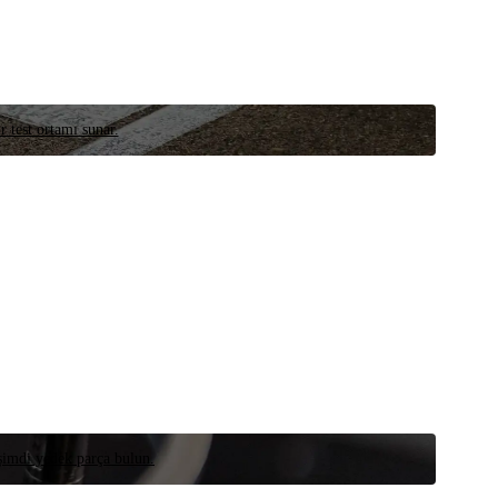
r test ortamı sunar.
 şimdi yedek parça bulun.