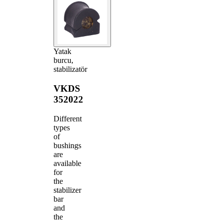
Yatak
burcu,
stabilizatör
VKDS
352022
Different
types
of
bushings
are
available
for
the
stabilizer
bar
and
the