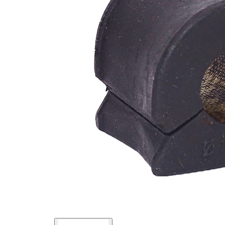
mm
41
Dış çap
mm