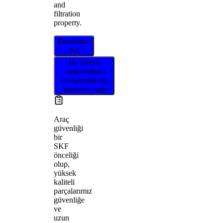
and
filtration
property.
Distribütör
bul
Bu ürünün
uygunluğunu
onaylamak için
aracınızı seçin
Araç
güvenliği
bir
SKF
önceliği
olup,
yüksek
kaliteli
parçalarımız
güvenliğe
ve
uzun