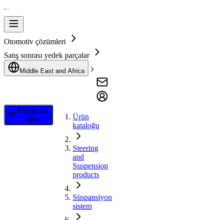
Otomotiv çözümleri
Satış sonrası yedek parçalar
Middle East and Africa
Filtrele ve
Ürün
Ara
kataloğu
Steering
and
Suspension
products
Süspansiyon
sistem