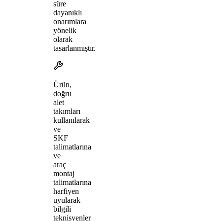
süre
dayanıklı
onarımlara
yönelik
olarak
tasarlanmıştır.
Ürün,
doğru
alet
takımları
kullanılarak
ve
SKF
talimatlarına
ve
araç
montaj
talimatlarına
harfiyen
uyularak
bilgili
teknisyenler