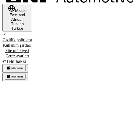
Middle
East and
Africa
|
Turkish
Türkçe
Gizlilik politikası
Kullanım şartları
Site mülkiyeti
Çerez ayarları
©
Telif hakkı