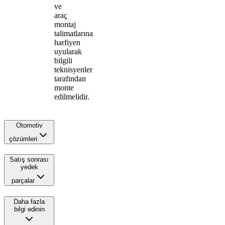
ve
araç
montaj
talimatlarına
harfiyen
uyularak
bilgili
teknisyenler
tarafından
monte
edilmelidir.
Otomotiv
çözümleri
Satış sonrası
yedek
parçalar
Daha fazla
bilgi edinin