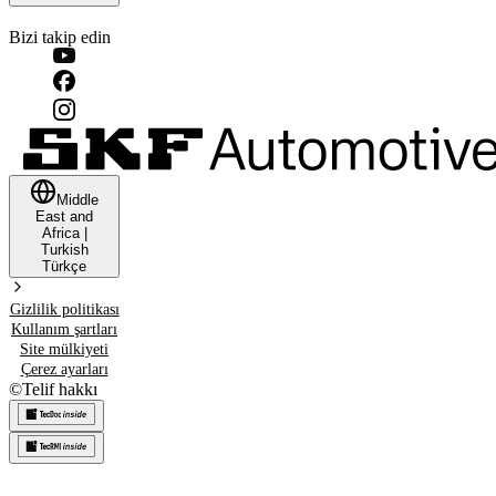
Bizi takip edin
Middle
East and
Africa
|
Turkish
Türkçe
Gizlilik politikası
Kullanım şartları
Site mülkiyeti
Çerez ayarları
©
Telif hakkı