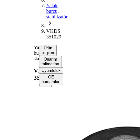
Yatak
burcu,
stabilizatör
VKDS
351029
Yatak
Ürün
burcu,
bilgileri
stabilizatör
Onarım
talimatları
VKDS
Uyumluluk
351029
OE
numaraları
Ürün bilgileri
Özellik
Değer
46
Uzunluk
mm
54
Yükseklik
mm
10,2
İç çap