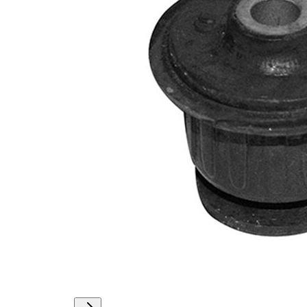
mm
54
Dış çap
mm