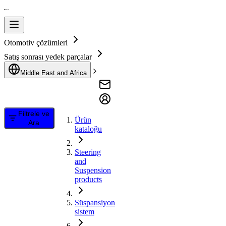
Otomotiv çözümleri
Satış sonrası yedek parçalar
Middle East and Africa
Filtrele ve
Ürün
Ara
kataloğu
Steering
and
Suspension
products
Süspansiyon
sistem