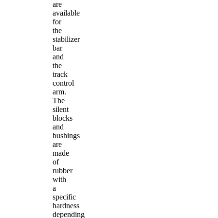
are
available
for
the
stabilizer
bar
and
the
track
control
arm.
The
silent
blocks
and
bushings
are
made
of
rubber
with
a
specific
hardness
depending