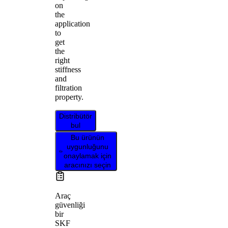
on
the
application
to
get
the
right
stiffness
and
filtration
property.
Distribütör
bul
Bu ürünün
uygunluğunu
onaylamak için
aracınızı seçin
Araç
güvenliği
bir
SKF