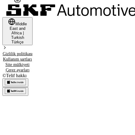
Middle
East and
Africa
|
Turkish
Türkçe
Gizlilik politikası
Kullanım şartları
Site mülkiyeti
Çerez ayarları
©
Telif hakkı