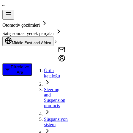
Otomotiv çözümleri
Satış sonrası yedek parçalar
Middle East and Africa
Filtrele ve
Ürün
Ara
kataloğu
Steering
and
Suspension
products
Süspansiyon
sistem