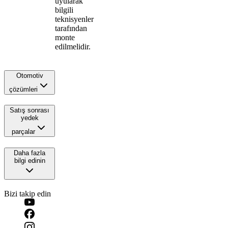
uyularak
bilgili
teknisyenler
tarafından
monte
edilmelidir.
Otomotiv
çözümleri
Satış sonrası
yedek
parçalar
Daha fazla
bilgi edinin
Bizi takip edin