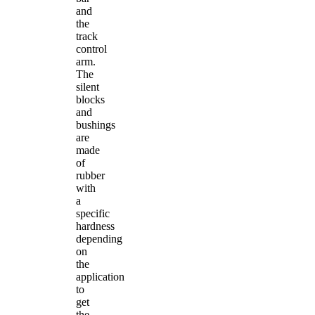
and
the
track
control
arm.
The
silent
blocks
and
bushings
are
made
of
rubber
with
a
specific
hardness
depending
on
the
application
to
get
the