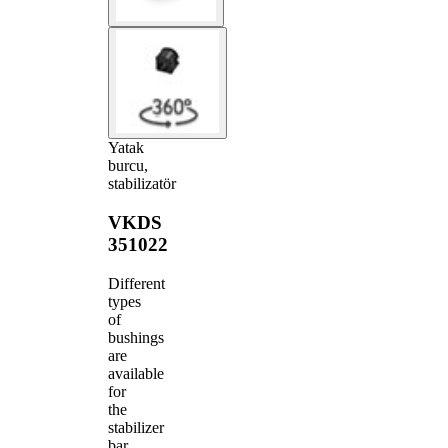
Yatak
burcu,
stabilizatör
VKDS
351022
Different
types
of
bushings
are
available
for
the
stabilizer
bar