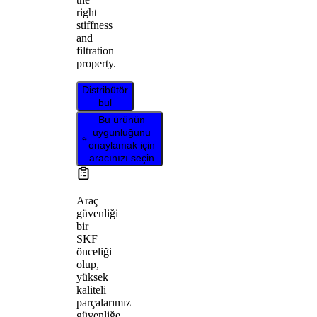
right
stiffness
and
filtration
property.
Distribütör
bul
Bu ürünün
uygunluğunu
onaylamak için
aracınızı seçin
Araç
güvenliği
bir
SKF
önceliği
olup,
yüksek
kaliteli
parçalarımız
güvenliğe