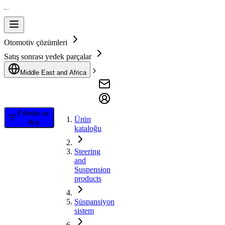
Otomotiv çözümleri
Satış sonrası yedek parçalar
Middle East and Africa
Filtrele ve
Ürün
Ara
kataloğu
Steering
and
Suspension
products
Süspansiyon
sistem