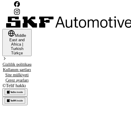
Middle
East and
Africa
|
Turkish
Türkçe
Gizlilik politikası
Kullanım şartları
Site mülkiyeti
Çerez ayarları
©
Telif hakkı