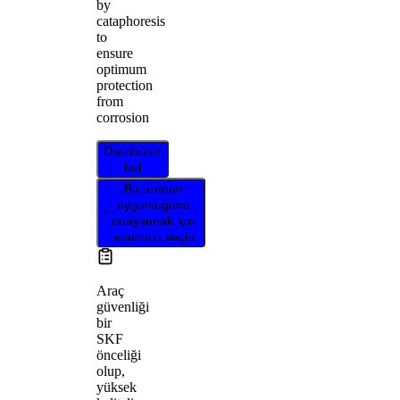
by
cataphoresis
to
ensure
optimum
protection
from
corrosion
Distribütör
bul
Bu ürünün
uygunluğunu
onaylamak için
aracınızı seçin
Araç
güvenliği
bir
SKF
önceliği
olup,
yüksek