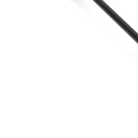
İlave
ürün/
sentetik
İlave
yağ ile
açıklama
Çift
halindeki
VKDS
ürün
349008
numarası