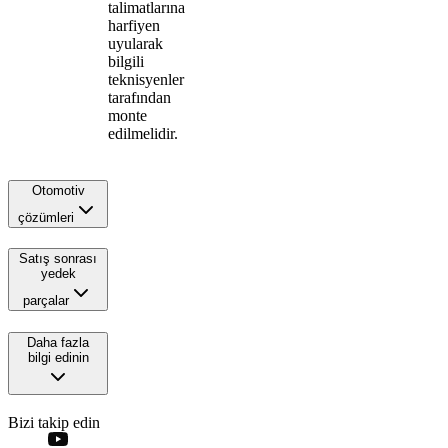
talimatlarına
harfiyen
uyularak
bilgili
teknisyenler
tarafından
monte
edilmelidir.
Otomotiv
çözümleri
Satış sonrası
yedek
parçalar
Daha fazla
bilgi edinin
Bizi takip edin