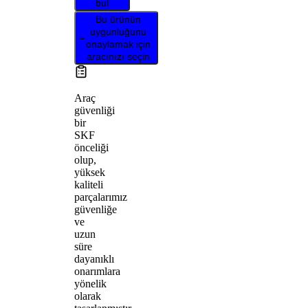
bul
Bu ürünün
uygunluğunu
onaylamak için
aracınızı seçin
Araç
güvenliği
bir
SKF
önceliği
olup,
yüksek
kaliteli
parçalarımız
güvenliğe
ve
uzun
süre
dayanıklı
onarımlara
yönelik
olarak