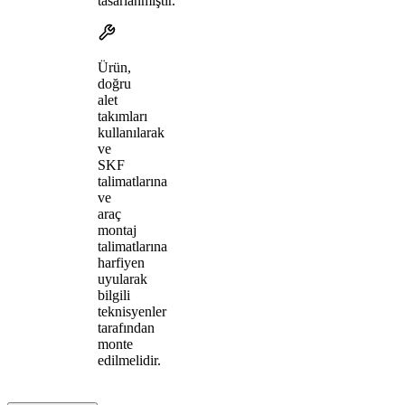
tasarlanmıştır.
Ürün,
doğru
alet
takımları
kullanılarak
ve
SKF
talimatlarına
ve
araç
montaj
talimatlarına
harfiyen
uyularak
bilgili
teknisyenler
tarafından
monte
edilmelidir.