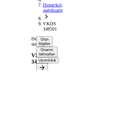
Demir/kol,
stabilizatör
VKDS
348501
Demir/kol,
Ürün
stabilizatör
bilgileri
Onarım
talimatları
VKDS
Uyumluluk
348501
Ürün bilgileri
Özellik
Değer
Çubuk /
Bağlantı
Destek
kolu
Çift
halindeki
VKDS
ürün
348500
numarası