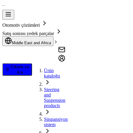
Otomotiv çözümleri
Satış sonrası yedek parçalar
Middle East and Africa
Filtrele ve
Ürün
Ara
kataloğu
Steering
and
Suspension
products
Süspansiyon
sistem