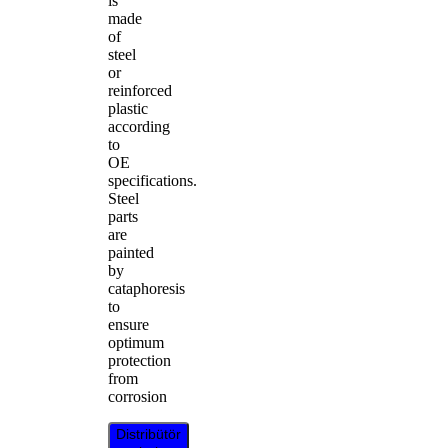
is
made
of
steel
or
reinforced
plastic
according
to
OE
specifications.
Steel
parts
are
painted
by
cataphoresis
to
ensure
optimum
protection
from
corrosion
Distribütör