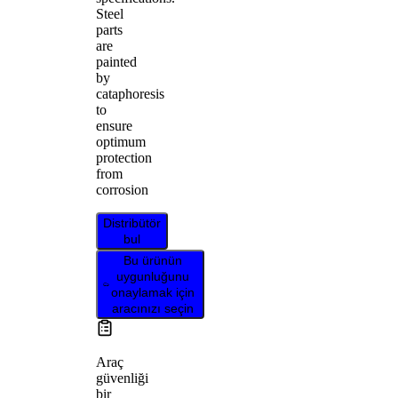
Steel
parts
are
painted
by
cataphoresis
to
ensure
optimum
protection
from
corrosion
Distribütör
bul
Bu ürünün
uygunluğunu
onaylamak için
aracınızı seçin
Araç
güvenliği
bir