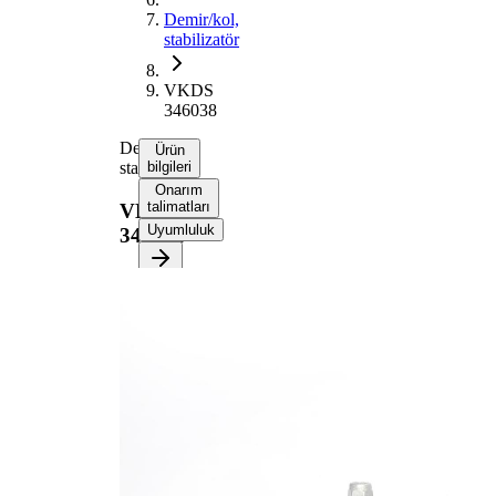
Demir/kol,
stabilizatör
VKDS
346038
Demir/kol,
Ürün
stabilizatör
bilgileri
Onarım
talimatları
VKDS
Uyumluluk
346038
Ürün bilgileri
Özellik
Değer
Uzunluk
220 mm
Yükseklik
72 mm
Çubuk /
Bağlantı
Destek
kolu
Dişli
M12x1,75
ölçüsü 1
Çift
halindeki
VKDS