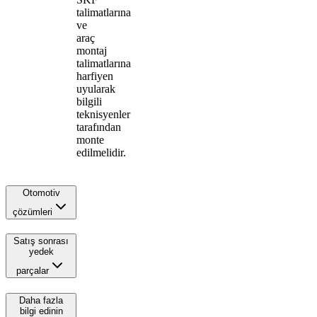
talimatlarına
ve
araç
montaj
talimatlarına
harfiyen
uyularak
bilgili
teknisyenler
tarafından
monte
edilmelidir.
Otomotiv
çözümleri
Satış sonrası
yedek
parçalar
Daha fazla
bilgi edinin