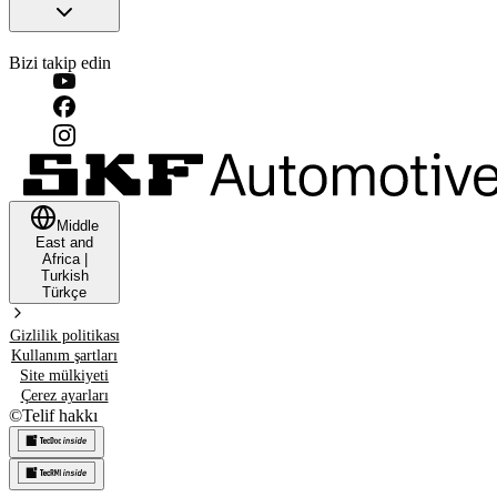
Bizi takip edin
Middle
East and
Africa
|
Turkish
Türkçe
Gizlilik politikası
Kullanım şartları
Site mülkiyeti
Çerez ayarları
©
Telif hakkı