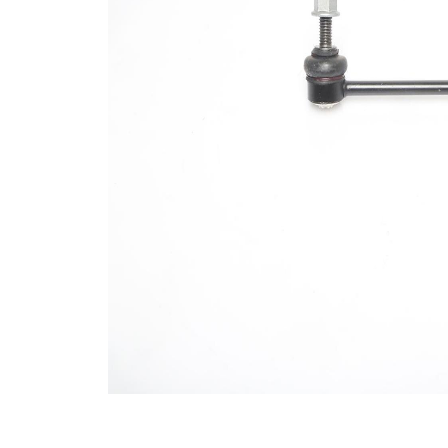
ürün
346039
numarası