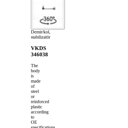
Demir/kol,
stabilizatör
VKDS
346038
The
body
is
made
of
steel
or
reinforced
plastic
according
to
OE
specifications.