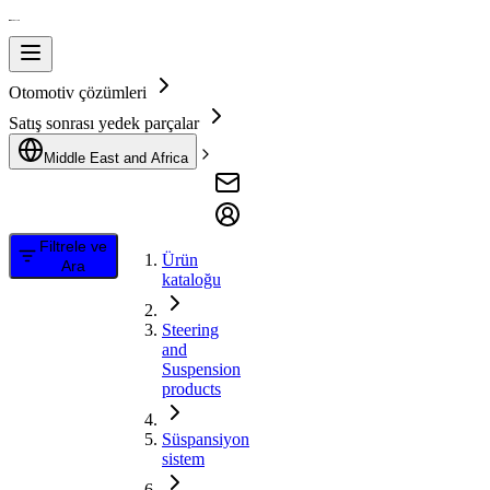
Otomotiv çözümleri
Satış sonrası yedek parçalar
Middle East and Africa
Filtrele ve
Ürün
Ara
kataloğu
Steering
and
Suspension
products
Süspansiyon
sistem