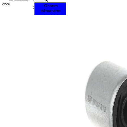
VKDS
önce
Onarım
338547
talimatlarını
almak için
aracınızı
seçin