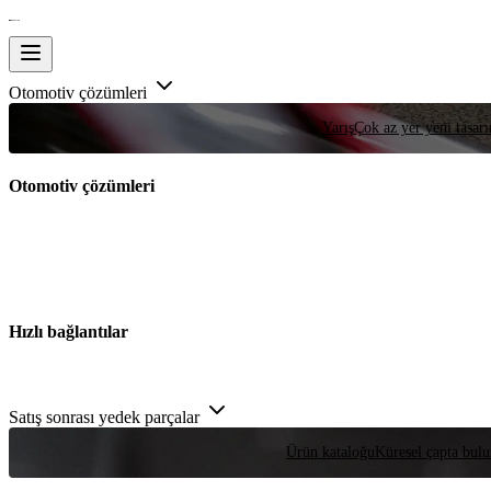
Otomotiv çözümleri
Yarış
Çok az yer yeni tasarım
Otomotiv çözümleri
Hızlı bağlantılar
Satış sonrası yedek parçalar
Ürün kataloğu
Küresel çapta bulu