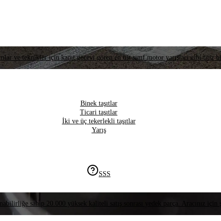
lar ve teknikler için kanıt görevi gören en üst sınıf motor yarışları gibi titiz bi
Binek taşıtlar
Ticari taşıtlar
İki ve üç tekerlekli taşıtlar
Yarış
SSS
nabilirliğe sahip 20.000 yüksek kaliteli satış sonrası yedek parça. Aracınız için