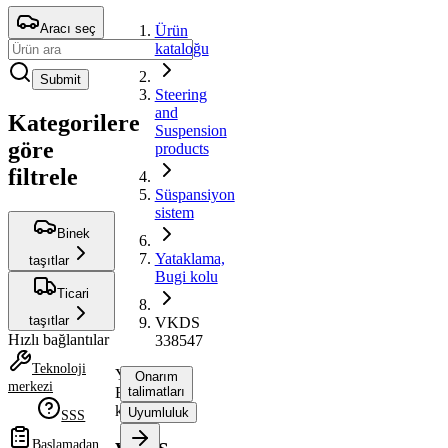
Aracı seç
Ürün
kataloğu
Submit
Steering
and
Kategorilere
Suspension
göre
products
filtrele
Süspansiyon
sistem
Binek
Yataklama,
taşıtlar
Bugi kolu
Ticari
taşıtlar
VKDS
Hızlı bağlantılar
338547
Teknoloji
Yataklama,
Onarım
merkezi
Bugi
talimatları
kolu
Uyumluluk
SSS
Başlamadan