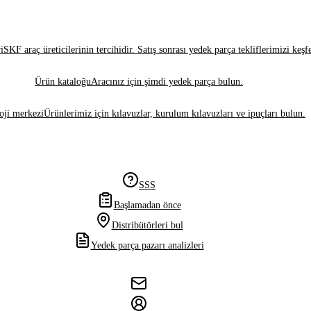
i
SKF araç üreticilerinin tercihidir. Satış sonrası yedek parça tekliflerimizi keşf
Ürün kataloğu
Aracınız için şimdi yedek parça bulun.
oji merkezi
Ürünlerimiz için kılavuzlar, kurulum kılavuzları ve ipuçları bulun.
SSS
Başlamadan önce
Distribütörleri bul
Yedek parça pazarı analizleri