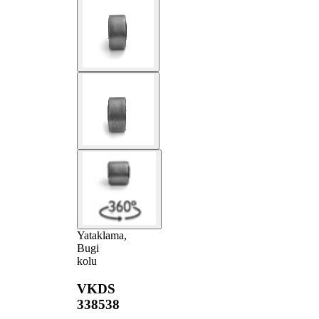
Yataklama,
Bugi
kolu
VKDS
338538