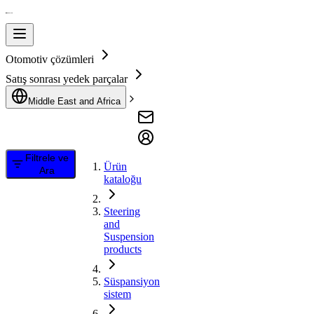
Otomotiv çözümleri
Satış sonrası yedek parçalar
Middle East and Africa
Filtrele ve
Ürün
Ara
kataloğu
Steering
and
Suspension
products
Süspansiyon
sistem