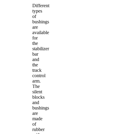
Different
types
of
bushings
are
available
for
the
stabilizer
bar
and
the
track
control
arm.
The
silent
blocks
and
bushings
are
made
of
rubber