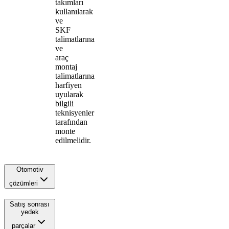
takımları
kullanılarak
ve
SKF
talimatlarına
ve
araç
montaj
talimatlarına
harfiyen
uyularak
bilgili
teknisyenler
tarafından
monte
edilmelidir.
Otomotiv
çözümleri
Satış sonrası
yedek
parçalar