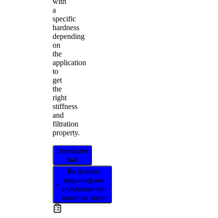
with
a
specific
hardness
depending
on
the
application
to
get
the
right
stiffness
and
filtration
property.
Distribütör
bul
Bu ürünün
uygunluğunu
onaylamak için
aracınızı seçin