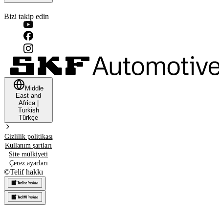
Bizi takip edin
Middle
East and
Africa
|
Turkish
Türkçe
Gizlilik politikası
Kullanım şartları
Site mülkiyeti
Çerez ayarları
©
Telif hakkı