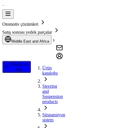
Otomotiv çözümleri
Satış sonrası yedek parçalar
Middle East and Africa
Filtrele ve
Ürün
Ara
kataloğu
Steering
and
Suspension
products
Süspansiyon
sistem