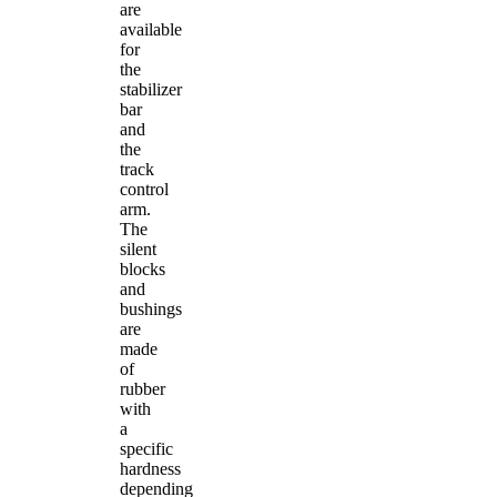
are
available
for
the
stabilizer
bar
and
the
track
control
arm.
The
silent
blocks
and
bushings
are
made
of
rubber
with
a
specific
hardness
depending