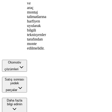
ve
araç
montaj
talimatlarına
harfiyen
uyularak
bilgili
teknisyenler
tarafından
monte
edilmelidir.
Otomotiv
çözümleri
Satış sonrası
yedek
parçalar
Daha fazla
bilgi edinin