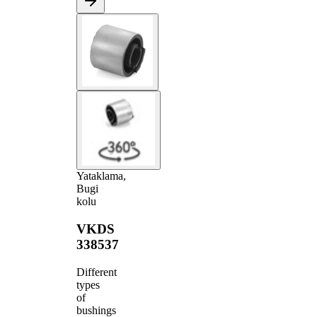
Yataklama,
Bugi
kolu
VKDS
338537
Different
types
of
bushings