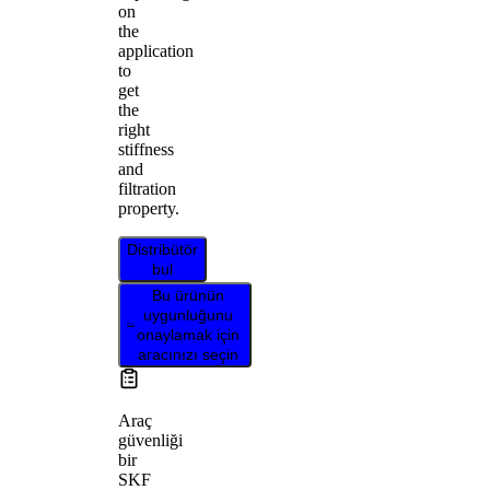
on
the
application
to
get
the
right
stiffness
and
filtration
property.
Distribütör
bul
Bu ürünün
uygunluğunu
onaylamak için
aracınızı seçin
Araç
güvenliği
bir
SKF