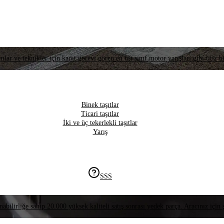
lar ve teknikler için kanıt görevi gören en üst sınıf motor yarışları gibi titiz bi
Binek taşıtlar
Ticari taşıtlar
İki ve üç tekerlekli taşıtlar
Yarış
SSS
nabilirliğe sahip 20.000 yüksek kaliteli satış sonrası yedek parça. Aracınız için