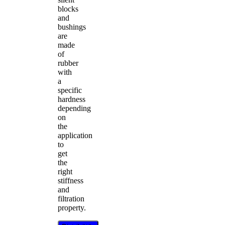
blocks
and
bushings
are
made
of
rubber
with
a
specific
hardness
depending
on
the
application
to
get
the
right
stiffness
and
filtration
property.