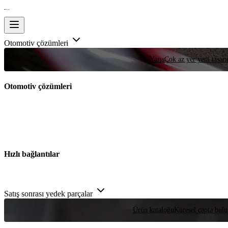
Otomotiv çözümleri
Yarış
Çok az yer yeni tasarım
Otomotiv çözümleri
Hızlı bağlantılar
Satış sonrası yedek parçalar
Ürün kataloğu
Küresel çapta bulu