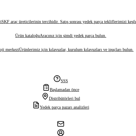
i
SKF araç üreticilerinin tercihidir. Satış sonrası yedek parça tekliflerimizi keşf
Ürün kataloğu
Aracınız için şimdi yedek parça bulun.
oji merkezi
Ürünlerimiz için kılavuzlar, kurulum kılavuzları ve ipuçları bulun.
SSS
Başlamadan önce
Distribütörleri bul
Yedek parça pazarı analizleri