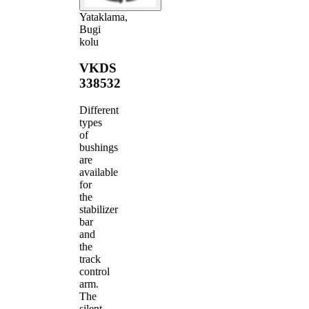
Yataklama,
Bugi
kolu
VKDS
338532
Different
types
of
bushings
are
available
for
the
stabilizer
bar
and
the
track
control
arm.
The
silent