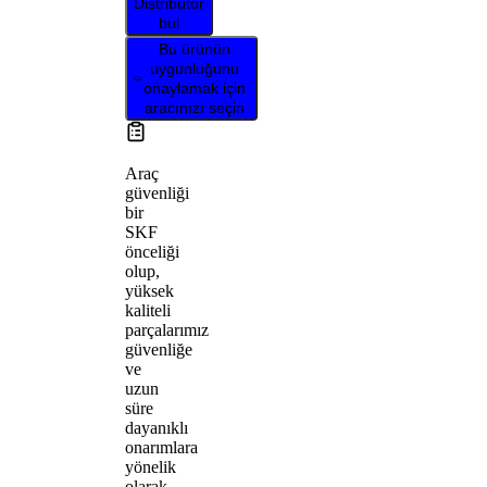
Distribütör
bul
Bu ürünün
uygunluğunu
onaylamak için
aracınızı seçin
Araç
güvenliği
bir
SKF
önceliği
olup,
yüksek
kaliteli
parçalarımız
güvenliğe
ve
uzun
süre
dayanıklı
onarımlara
yönelik
olarak