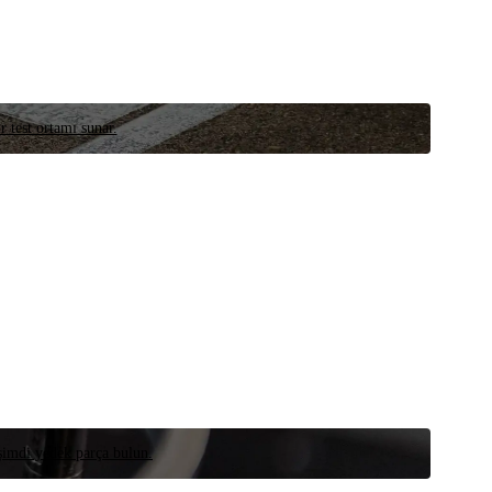
r test ortamı sunar.
 şimdi yedek parça bulun.