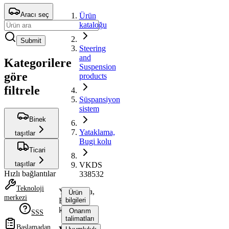
Aracı seç
Ürün
kataloğu
Submit
Steering
and
Kategorilere
Suspension
göre
products
filtrele
Süspansiyon
sistem
Binek
Yataklama,
taşıtlar
Bugi kolu
Ticari
taşıtlar
VKDS
Hızlı bağlantılar
338532
Teknoloji
Yataklama,
Ürün
merkezi
Bugi
bilgileri
kolu
Onarım
SSS
talimatları
Başlamadan