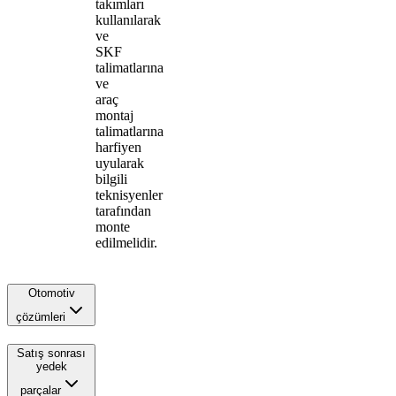
takımları
kullanılarak
ve
SKF
talimatlarına
ve
araç
montaj
talimatlarına
harfiyen
uyularak
bilgili
teknisyenler
tarafından
monte
edilmelidir.
Otomotiv
çözümleri
Satış sonrası
yedek
parçalar