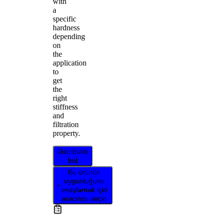
with
a
specific
hardness
depending
on
the
application
to
get
the
right
stiffness
and
filtration
property.
Distribütör
bul
Bu ürünün
uygunluğunu
onaylamak için
aracınızı seçin