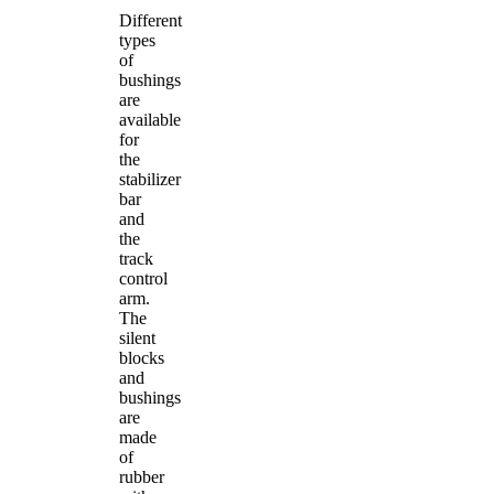
Different
types
of
bushings
are
available
for
the
stabilizer
bar
and
the
track
control
arm.
The
silent
blocks
and
bushings
are
made
of
rubber