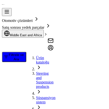
Otomotiv çözümleri
Satış sonrası yedek parçalar
Middle East and Africa
Filtrele ve
Ürün
Ara
kataloğu
Steering
and
Suspension
products
Süspansiyon
sistem