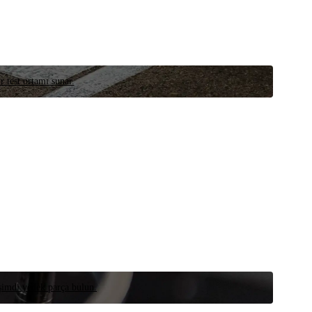
r test ortamı sunar.
 şimdi yedek parça bulun.