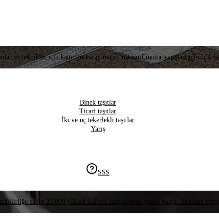
lar ve teknikler için kanıt görevi gören en üst sınıf motor yarışları gibi titiz bi
Binek taşıtlar
Ticari taşıtlar
İki ve üç tekerlekli taşıtlar
Yarış
SSS
nabilirliğe sahip 20.000 yüksek kaliteli satış sonrası yedek parça. Aracınız için