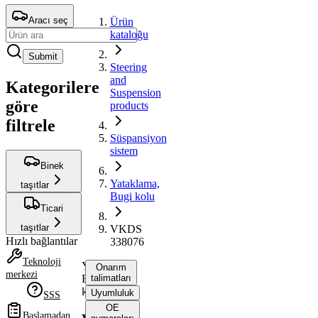
Aracı seç
Ürün
kataloğu
Submit
Steering
and
Kategorilere
Suspension
göre
products
filtrele
Süspansiyon
sistem
Binek
Yataklama,
taşıtlar
Bugi kolu
Ticari
taşıtlar
VKDS
Hızlı bağlantılar
338076
Teknoloji
Yataklama,
Onarım
merkezi
Bugi
talimatları
kolu
Uyumluluk
SSS
OE
Başlamadan