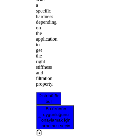
a
specific
hardness
depending
on
the
application
to
get
the
right
stiffness
and
filtration
property.
Distribütör
bul
Bu ürünün
uygunluğunu
onaylamak için
aracınızı seçin