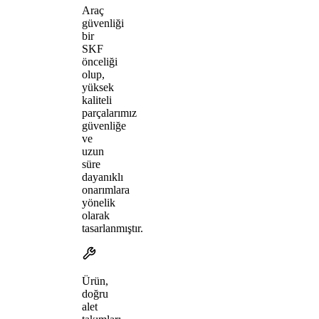
Araç
güvenliği
bir
SKF
önceliği
olup,
yüksek
kaliteli
parçalarımız
güvenliğe
ve
uzun
süre
dayanıklı
onarımlara
yönelik
olarak
tasarlanmıştır.
Ürün,
doğru
alet