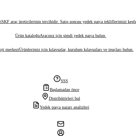
i
SKF araç üreticilerinin tercihidir. Satış sonrası yedek parça tekliflerimizi keşf
Ürün kataloğu
Aracınız için şimdi yedek parça bulun.
oji merkezi
Ürünlerimiz için kılavuzlar, kurulum kılavuzları ve ipuçları bulun.
SSS
Başlamadan önce
Distribütörleri bul
Yedek parça pazarı analizleri