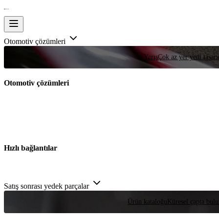
Otomotiv çözümleri
Yarış
Çok az yer yeni tasarım
Otomotiv çözümleri
Hızlı bağlantılar
Satış sonrası yedek parçalar
Ürün kataloğu
Küresel çapta bulu