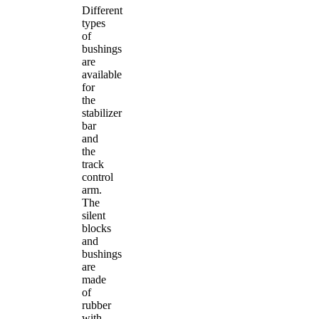
Different
types
of
bushings
are
available
for
the
stabilizer
bar
and
the
track
control
arm.
The
silent
blocks
and
bushings
are
made
of
rubber
with