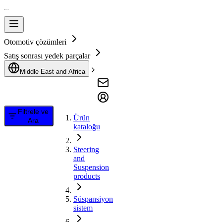
Otomotiv çözümleri
Satış sonrası yedek parçalar
Middle East and Africa
Filtrele ve
Ürün
Ara
kataloğu
Steering
and
Suspension
products
Süspansiyon
sistem