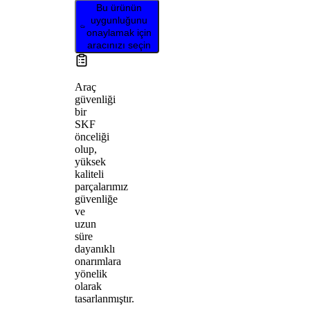
Bu ürünün
uygunluğunu
onaylamak için
aracınızı seçin
Araç
güvenliği
bir
SKF
önceliği
olup,
yüksek
kaliteli
parçalarımız
güvenliğe
ve
uzun
süre
dayanıklı
onarımlara
yönelik
olarak
tasarlanmıştır.