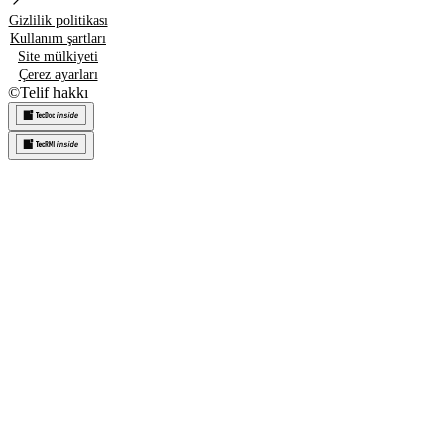
Gizlilik politikası
Kullanım şartları
Site mülkiyeti
Çerez ayarları
©
Telif hakkı