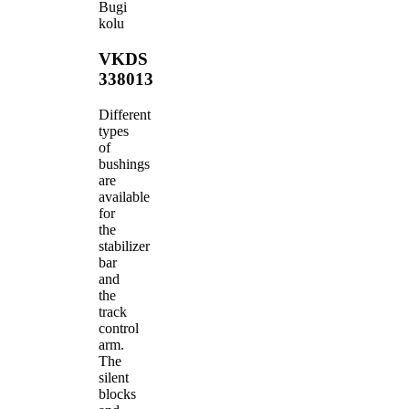
Bugi
kolu
VKDS
338013
Different
types
of
bushings
are
available
for
the
stabilizer
bar
and
the
track
control
arm.
The
silent
blocks