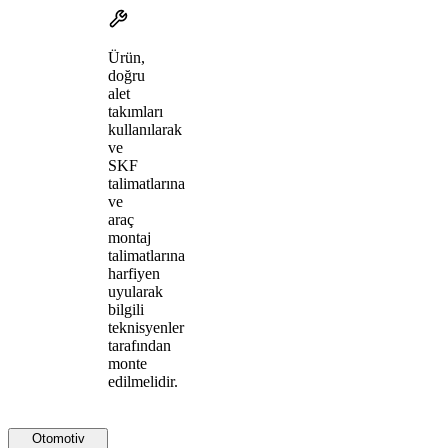
Ürün,
doğru
alet
takımları
kullanılarak
ve
SKF
talimatlarına
ve
araç
montaj
talimatlarına
harfiyen
uyularak
bilgili
teknisyenler
tarafından
monte
edilmelidir.
Otomotiv