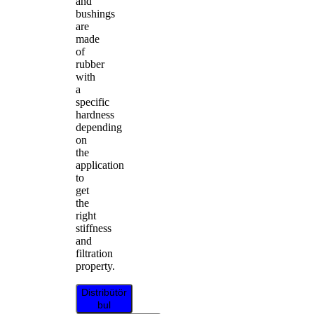
and
bushings
are
made
of
rubber
with
a
specific
hardness
depending
on
the
application
to
get
the
right
stiffness
and
filtration
property.
Distribütör
bul