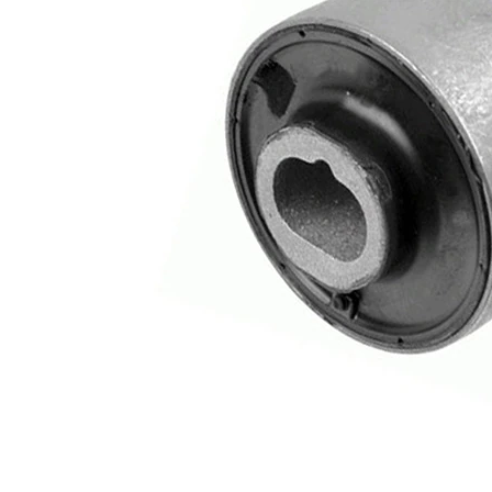
türü
yatak