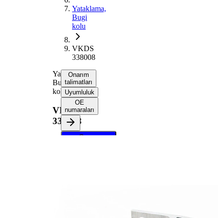
Yataklama,
Bugi
kolu
VKDS
338008
Yataklama,
Onarım
Bugi
talimatları
kolu
Uyumluluk
OE
VKDS
numaraları
338008
Onarım
talimatlarını
almak için
aracınızı
seçin