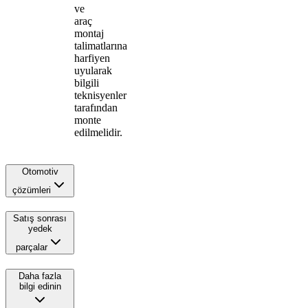
ve
araç
montaj
talimatlarına
harfiyen
uyularak
bilgili
teknisyenler
tarafından
monte
edilmelidir.
Otomotiv
çözümleri
Satış sonrası
yedek
parçalar
Daha fazla
bilgi edinin