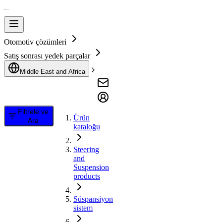
Otomotiv çözümleri
Satış sonrası yedek parçalar
Middle East and Africa
Filtrele ve
Ürün
Ara
kataloğu
Steering
and
Suspension
products
Süspansiyon
sistem