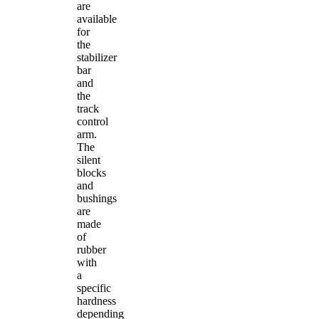
are
available
for
the
stabilizer
bar
and
the
track
control
arm.
The
silent
blocks
and
bushings
are
made
of
rubber
with
a
specific
hardness
depending