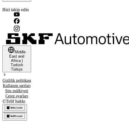
Bizi takip edin
Middle
East and
Africa
|
Turkish
Türkçe
Gizlilik politikası
Kullanım şartları
Site mülkiyeti
Çerez ayarları
©
Telif hakkı