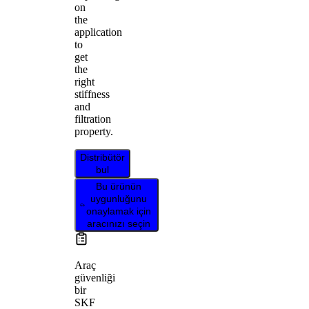
on
the
application
to
get
the
right
stiffness
and
filtration
property.
Distribütör
bul
Bu ürünün
uygunluğunu
onaylamak için
aracınızı seçin
Araç
güvenliği
bir
SKF