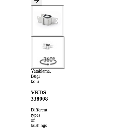
Yataklama,
Bugi
kolu
VKDS
338008
Different
types
of
bushings