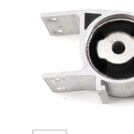
halindeki
VKDS
ürün
338006
numarası