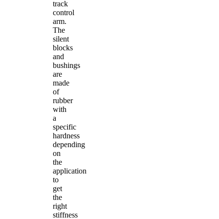
track
control
arm.
The
silent
blocks
and
bushings
are
made
of
rubber
with
a
specific
hardness
depending
on
the
application
to
get
the
right
stiffness