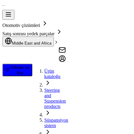
Otomotiv çözümleri
Satış sonrası yedek parçalar
Middle East and Africa
Filtrele ve
Ürün
Ara
kataloğu
Steering
and
Suspension
products
Süspansiyon
sistem