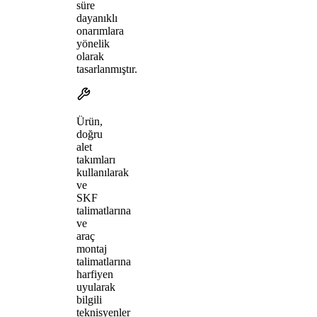
süre
dayanıklı
onarımlara
yönelik
olarak
tasarlanmıştır.
Ürün,
doğru
alet
takımları
kullanılarak
ve
SKF
talimatlarına
ve
araç
montaj
talimatlarına
harfiyen
uyularak
bilgili
teknisyenler