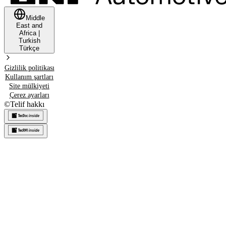
Middle
East and
Africa
|
Turkish
Türkçe
Gizlilik politikası
Kullanım şartları
Site mülkiyeti
Çerez ayarları
©
Telif hakkı