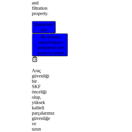
and
filtration
property.
Distribütör
bul
Bu ürünün
uygunluğunu
onaylamak için
aracınızı seçin
Araç
güvenliği
bir
SKF
önceliği
olup,
yüksek
kaliteli
parçalarımız
güvenliğe
ve
uzun