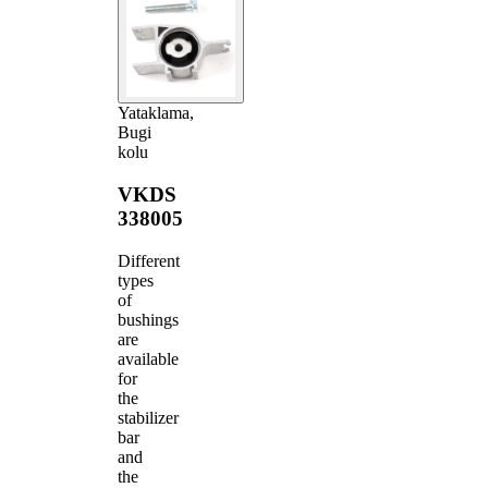
Yataklama,
Bugi
kolu
VKDS
338005
Different
types
of
bushings
are
available
for
the
stabilizer
bar
and
the