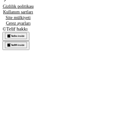
Gizlilik politikası
Kullanım şartları
Site mülkiyeti
Çerez ayarları
©
Telif hakkı