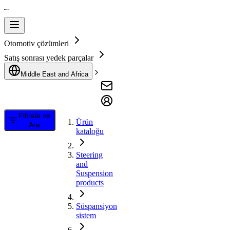
Otomotiv çözümleri
Satış sonrası yedek parçalar
Middle East and Africa
Filtrele ve
Ürün
Ara
kataloğu
Steering
and
Suspension
products
Süspansiyon
sistem