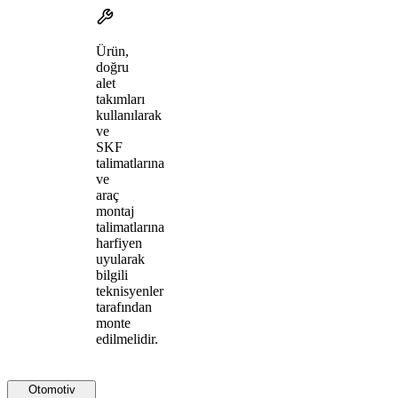
Ürün,
doğru
alet
takımları
kullanılarak
ve
SKF
talimatlarına
ve
araç
montaj
talimatlarına
harfiyen
uyularak
bilgili
teknisyenler
tarafından
monte
edilmelidir.
Otomotiv