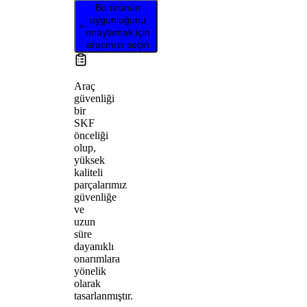
Bu ürünün
uygunluğunu
onaylamak için
aracınızı seçin
Araç
güvenliği
bir
SKF
önceliği
olup,
yüksek
kaliteli
parçalarımız
güvenliğe
ve
uzun
süre
dayanıklı
onarımlara
yönelik
olarak
tasarlanmıştır.