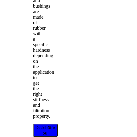
and
bushings
are
made
of
rubber
with
a
specific
hardness
depending
on
the
application
to
get
the
right
stiffness
and
filtration
property.
Distribütör
bul