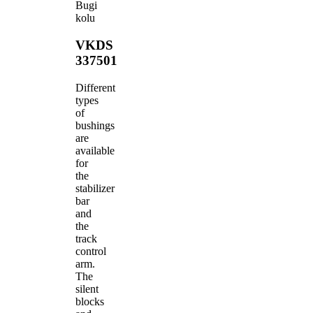
Bugi
kolu
VKDS
337501
Different
types
of
bushings
are
available
for
the
stabilizer
bar
and
the
track
control
arm.
The
silent
blocks