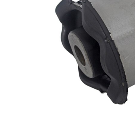
Yataklama
Hidrolik
türü
yatak