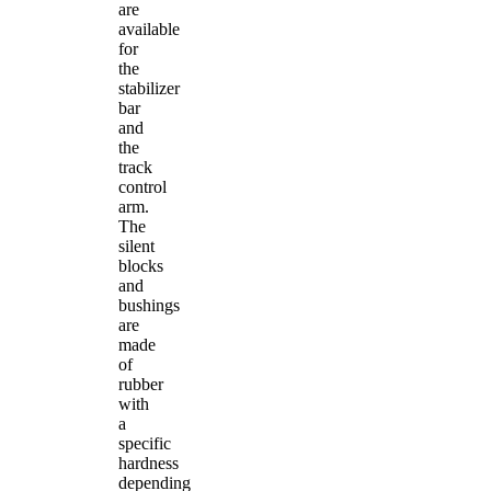
are
available
for
the
stabilizer
bar
and
the
track
control
arm.
The
silent
blocks
and
bushings
are
made
of
rubber
with
a
specific
hardness
depending