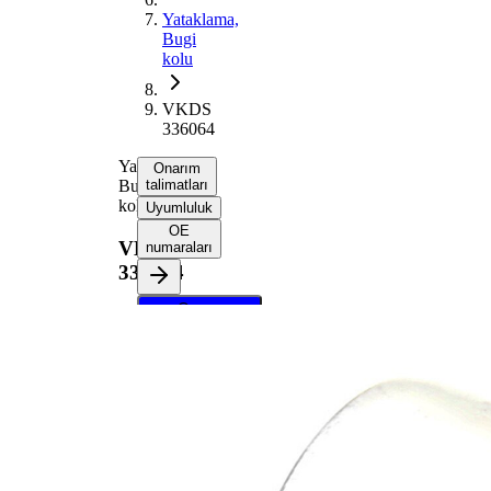
Yataklama,
Bugi
kolu
VKDS
336064
Yataklama,
Onarım
Bugi
talimatları
kolu
Uyumluluk
OE
VKDS
numaraları
336064
Onarım
talimatlarını
almak için
aracınızı
seçin