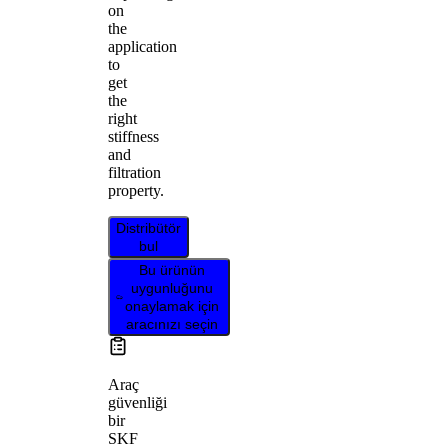
on
the
application
to
get
the
right
stiffness
and
filtration
property.
Distribütör
bul
Bu ürünün
uygunluğunu
onaylamak için
aracınızı seçin
Araç
güvenliği
bir
SKF