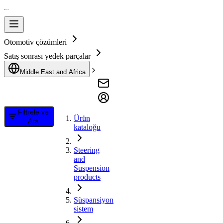
Otomotiv çözümleri
Satış sonrası yedek parçalar
Middle East and Africa
Filtrele ve
Ürün
Ara
kataloğu
Steering
and
Suspension
products
Süspansiyon
sistem