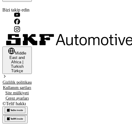
Bizi takip edin
Middle
East and
Africa
|
Turkish
Türkçe
Gizlilik politikası
Kullanım şartları
Site mülkiyeti
Çerez ayarları
©
Telif hakkı