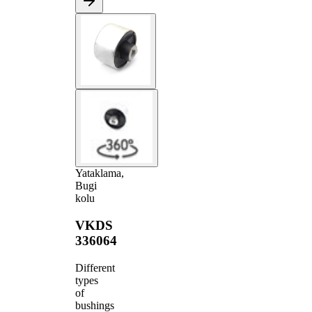
Yataklama,
Bugi
kolu
VKDS
336064
Different
types
of
bushings