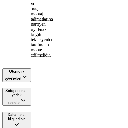
ve
araç
montaj
talimatlarına
harfiyen
uyularak
bilgili
teknisyenler
tarafından
monte
edilmelidir.
Otomotiv
çözümleri
Satış sonrası
yedek
parçalar
Daha fazla
bilgi edinin