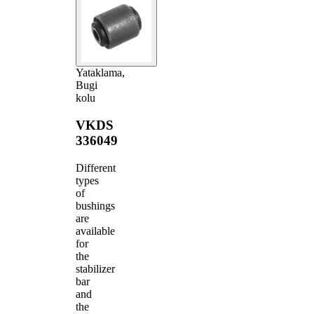
Yataklama,
Bugi
kolu
VKDS
336049
Different
types
of
bushings
are
available
for
the
stabilizer
bar
and
the