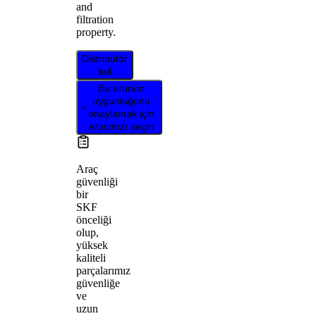
and
filtration
property.
Distribütör
bul
Bu ürünün
uygunluğunu
onaylamak için
aracınızı seçin
Araç
güvenliği
bir
SKF
önceliği
olup,
yüksek
kaliteli
parçalarımız
güvenliğe
ve
uzun