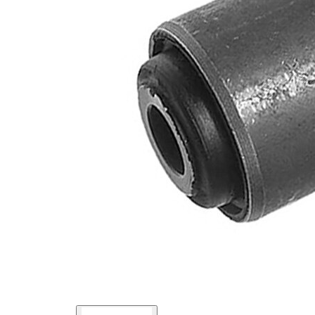
mm
36,1
Dış çap
mm