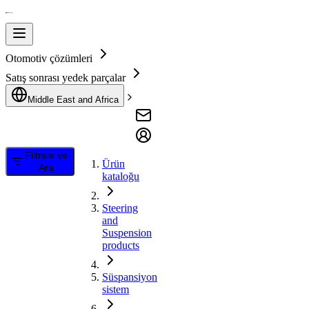
Otomotiv çözümleri
Satış sonrası yedek parçalar
Middle East and Africa
Filtrele ve
Ürün
Ara
kataloğu
Steering
and
Suspension
products
Süspansiyon
sistem