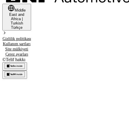
Middle
East and
Africa
|
Turkish
Türkçe
Gizlilik politikası
Kullanım şartları
Site mülkiyeti
Çerez ayarları
©
Telif hakkı