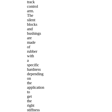
track
control
arm.
The
silent
blocks
and
bushings
are
made
of
rubber
with
a
specific
hardness
depending
on
the
application
to
get
the
right
stiffness