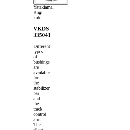
Yataklama,
Bugi
kolu
VKDS
335041
Different
types
of
bushings
are
available
for
the
stabilizer
bar
and
the
track
control
arm.
The
silent