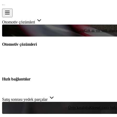
Otomotiv çözümleri
Yarış
Çok az yer yeni tasarım
Otomotiv çözümleri
Hızlı bağlantılar
Satış sonrası yedek parçalar
Ürün kataloğu
Küresel çapta bulu