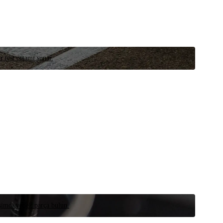
r test ortamı sunar.
 şimdi yedek parça bulun.