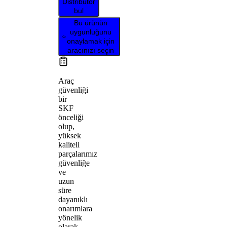
Distribütör
bul
Bu ürünün
uygunluğunu
onaylamak için
aracınızı seçin
Araç
güvenliği
bir
SKF
önceliği
olup,
yüksek
kaliteli
parçalarımız
güvenliğe
ve
uzun
süre
dayanıklı
onarımlara
yönelik
olarak