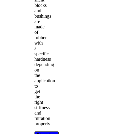
blocks
and
bushings
are
made
of
rubber
with
a
specific
hardness
depending
on
the
application
to
get
the
right
stiffness
and
filtration
property.