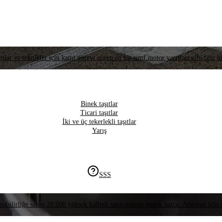
lar ve teknikler için kanıt görevi gören en üst sınıf motor yarışları gibi titiz bi
Binek taşıtlar
Ticari taşıtlar
İki ve üç tekerlekli taşıtlar
Yarış
SSS
nabilirliğe sahip 20.000 yüksek kaliteli satış sonrası yedek parça. Aracınız için