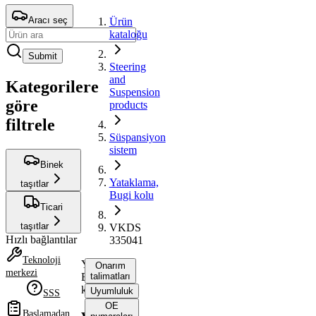
Aracı seç
Ürün
kataloğu
Submit
Steering
and
Kategorilere
Suspension
göre
products
filtrele
Süspansiyon
sistem
Binek
Yataklama,
taşıtlar
Bugi kolu
Ticari
taşıtlar
VKDS
Hızlı bağlantılar
335041
Teknoloji
Yataklama,
Onarım
merkezi
Bugi
talimatları
kolu
Uyumluluk
SSS
OE
Başlamadan