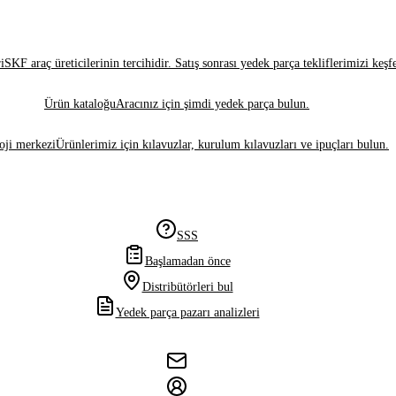
i
SKF araç üreticilerinin tercihidir. Satış sonrası yedek parça tekliflerimizi keşf
Ürün kataloğu
Aracınız için şimdi yedek parça bulun.
oji merkezi
Ürünlerimiz için kılavuzlar, kurulum kılavuzları ve ipuçları bulun.
SSS
Başlamadan önce
Distribütörleri bul
Yedek parça pazarı analizleri