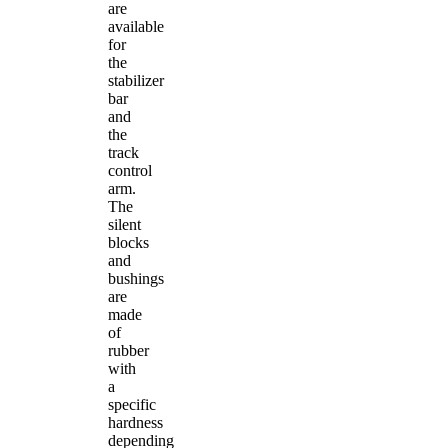
are
available
for
the
stabilizer
bar
and
the
track
control
arm.
The
silent
blocks
and
bushings
are
made
of
rubber
with
a
specific
hardness
depending