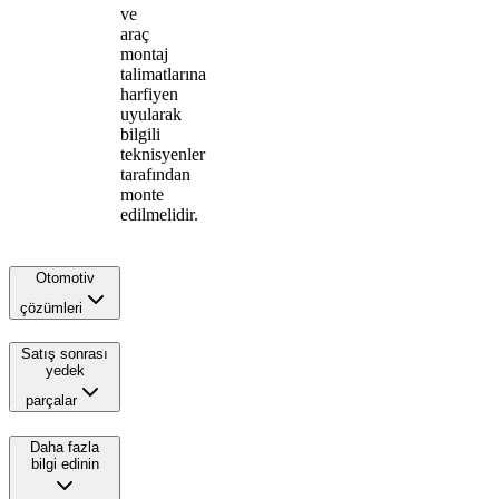
ve
araç
montaj
talimatlarına
harfiyen
uyularak
bilgili
teknisyenler
tarafından
monte
edilmelidir.
Otomotiv
çözümleri
Satış sonrası
yedek
parçalar
Daha fazla
bilgi edinin