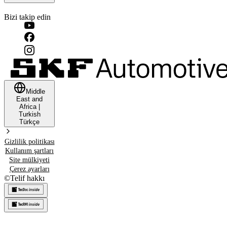
Bizi takip edin
Middle
East and
Africa
|
Turkish
Türkçe
Gizlilik politikası
Kullanım şartları
Site mülkiyeti
Çerez ayarları
©
Telif hakkı