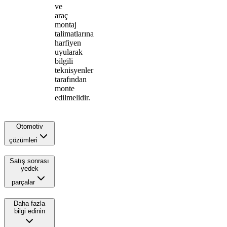
ve
araç
montaj
talimatlarına
harfiyen
uyularak
bilgili
teknisyenler
tarafından
monte
edilmelidir.
Otomotiv
çözümleri
Satış sonrası
yedek
parçalar
Daha fazla
bilgi edinin