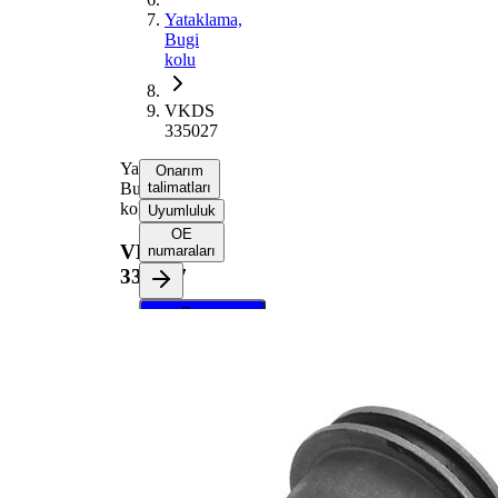
Yataklama,
Bugi
kolu
VKDS
335027
Yataklama,
Onarım
Bugi
talimatları
kolu
Uyumluluk
OE
VKDS
numaraları
335027
Onarım
talimatlarını
almak için
aracınızı
seçin