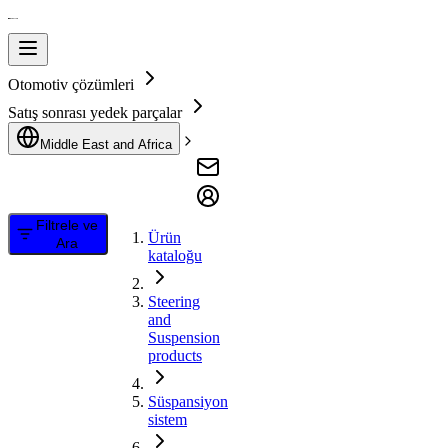
Otomotiv çözümleri
Satış sonrası yedek parçalar
Middle East and Africa
Filtrele ve
Ürün
Ara
kataloğu
Steering
and
Suspension
products
Süspansiyon
sistem