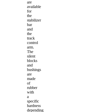
are
available
for
the
stabilizer
bar
and
the
track
control
arm.
The
silent
blocks
and
bushings
are
made
of
rubber
with
a
specific
hardness
depending