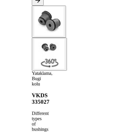
Yataklama,
Bugi
kolu
VKDS
335027
Different
types
of
bushings