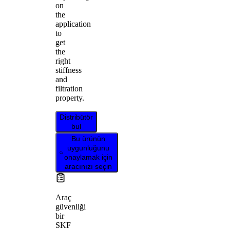
on
the
application
to
get
the
right
stiffness
and
filtration
property.
Distribütör
bul
Bu ürünün
uygunluğunu
onaylamak için
aracınızı seçin
Araç
güvenliği
bir
SKF